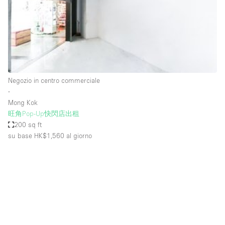
Spazio pubblicitario
Spazio unico
Stand / Bancarella
Stand / Chiosco / Stand
Studio fotografico / riprese
Negozio in centro commerciale
∙
Terrazzo
Mong Kok
Uffici
旺角Pop-Up快閃店出租
200 sq ft
Villa / Casa
su base HK$1,560
al giorno
Dotazioni dello spazio
Accesso per disabili
Ampia Porta d'Ingresso
Animals Friendly