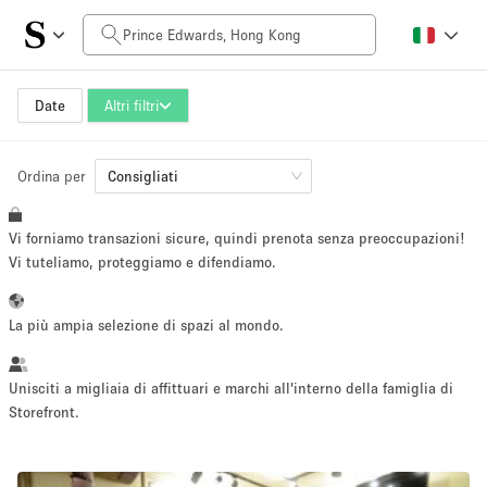
Prezzo al giorno
HK$0
HK$50,000+
Date
Altri filtri
Ordina per
Dimensioni dello spazio
Consigliati
Vi forniamo transazioni sicure, quindi prenota senza preoccupazioni!
100 sq ft
5000+ sq ft
Vi tuteliamo, proteggiamo e difendiamo.
~ 13 persone
~ 650 persone
La più ampia selezione di spazi al mondo.
Tipo di progetto
Unisciti a migliaia di affittuari e marchi all'interno della famiglia di
Storefront.
Evento
Vendita
Showroom
Evento
Cibo
artistico