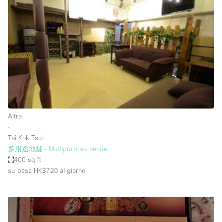
Servizio
Acquista
Conferenza
Meeting
Ufficio
fotografico
Condividi
Tipo di spazio
Acquista Condividi
Altro
∙
Altro
Tai Kok Tsui
Appartamento/loft
多用途地舖 - Multipurpose venue
400 sq ft
Atelier / Laboratorio
su base HK$720
al giorno
Boutique/negozio
Camion
Container