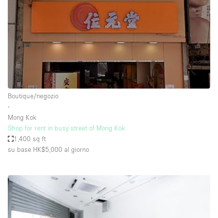
Fiera/festival
Galleria d'arte
Hall
Imbarcazione
Magazzino
Negozio in centro commerciale
Boutique/negozio
∙
Ristorante/bar/caffè
Mong Kok
Sala conferenze
Shop for rent in busy street of Mong Kok
1,400 sq ft
Sala riunioni
su base HK$5,000
al giorno
Salone
Spazio creativo
Spazio hall
Spazio per Eventi