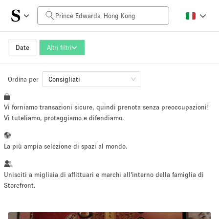
Prezzo al giorno
HK$0
HK$50,000+
Date
Altri filtri
Ordina per
Dimensioni dello spazio
Consigliati
Vi forniamo transazioni sicure, quindi prenota senza preoccupazioni!
100 sq ft
5000+ sq ft
Vi tuteliamo, proteggiamo e difendiamo.
~ 13 persone
~ 650 persone
La più ampia selezione di spazi al mondo.
Tipo di progetto
Unisciti a migliaia di affittuari e marchi all'interno della famiglia di
Storefront.
Evento
Vendita
Showroom
Evento
Cibo
artistico