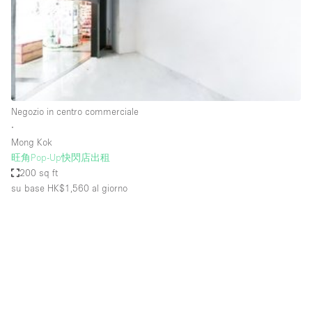
Spazio pubblicitario
Spazio unico
Stand / Bancarella
Stand / Chiosco / Stand
Studio fotografico / riprese
Negozio in centro commerciale
∙
Terrazzo
Mong Kok
Uffici
旺角Pop-Up快閃店出租
200 sq ft
Villa / Casa
su base HK$1,560
al giorno
Dotazioni dello spazio
Accesso per disabili
Ampia Porta d'Ingresso
Animals Friendly