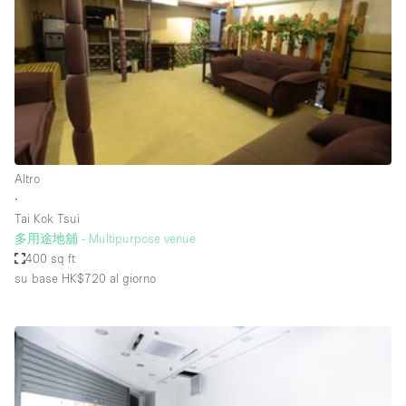
Fiera/festival
Galleria d'arte
Hall
Imbarcazione
Magazzino
Negozio in centro commerciale
Altro
∙
Ristorante/bar/caffè
Tai Kok Tsui
Sala conferenze
多用途地舖 - Multipurpose venue
400 sq ft
Sala riunioni
su base HK$720
al giorno
Salone
Spazio creativo
Spazio hall
Spazio per Eventi