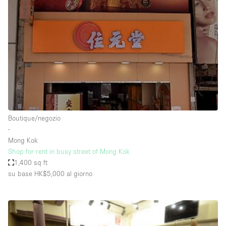
Servizio
Acquista
Conferenza
Meeting
Ufficio
fotografico
Condividi
Tipo di spazio
Acquista Condividi
Boutique/negozio
∙
Altro
Mong Kok
Appartamento/loft
Shop for rent in busy street of Mong Kok
1,400 sq ft
Atelier / Laboratorio
su base HK$5,000
al giorno
Boutique/negozio
Camion
Container