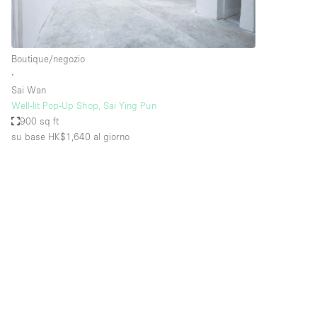
Elettricità
Giardino
Boutique/negozio
Impianto audiovisivo
∙
Internet
Sai Wan
Well-lit Pop-Up Shop, Sai Ying Pun
Livello strada
900 sq ft
Magazzino
su base HK$1,640
al giorno
Piano terra
Riscaldamento
Smoking Area
Spazio living
Terrace
Vetrina
Water Access