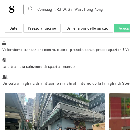
Date
Prezzo al giorno
Dimensioni dello spazio
Acquis
Tipo di spazio
Acquista Condividi
Appartamento/loft
Vi forniamo transazioni sicure, quindi prenota senza preoccupazioni! V
Boutique/negozio
Container
La più ampia selezione di spazi al mondo.
Galleria d'arte
Imbarcazione
Unisciti a migliaia di affittuari e marchi all'interno della famiglia di Stor
Negozio in centro commerciale
Sala conferenze
Salone
Spazio hall