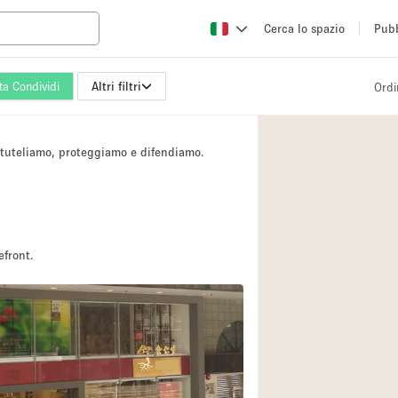
Cerca lo spazio
Pubb
ta Condividi
Altri filtri
Ordi
Altro
Atelier / Laborator
i tuteliamo, proteggiamo e difendiamo.
Camion
Fiera/festival
Hall
Magazzino
efront.
Ristorante/bar/caf
Sala riunioni
Spazio creativo
Spazio per Eventi