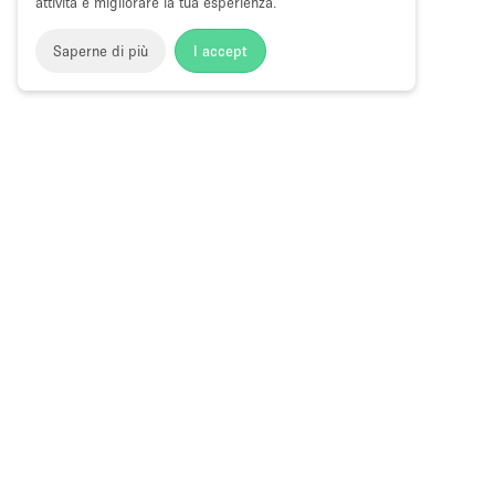
attività e migliorare la tua esperienza.
Saperne di più
I accept
Storefront
>
Affitta spazi di Shop Sharing
>
Spazi di Shop S
Hong Kong
Spazi di Shop Sharing a Connaught Roa
Choose
Tutte le local
Italiano
a
Tutti i tipi di
Language
Spazi retail
Negozi pop-