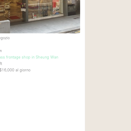
Spazio unico
Stand / Chiosco / 
Terrazzo
Villa / Casa
egozio
n
Ampia Porta d'Ingr
lass frontage shop in Sheung Wan
ft
Aria condizionata
$16,000
al giorno
Ascensore
Attrezzature da uff
Bagno
Bar
Camerini di prova
Cucina