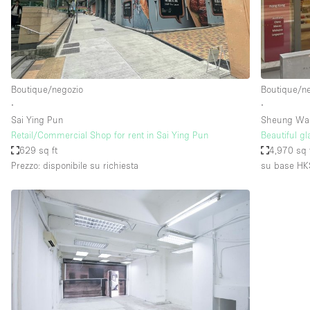
Spazio pubblicitario
Stand / Bancarella
Studio fotografico / riprese
Uffici
Boutique/negozio
Boutique/n
∙
∙
Sai Ying Pun
Sheung Wa
Dotazioni dello 
Accesso per disabili
Retail/Commercial Shop for rent in Sai Ying Pun
Beautiful g
spazio
629 sq ft
4,970 sq 
Animals Friendly
Prezzo: disponibile su richiesta
su base HK
Arredamento
Attaccapanni
Bagni
Banconi
Camere Multiple
Concierge