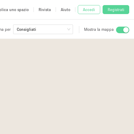
lica uno spazio
Rivista
Aiuto
Accedi
Registrati
na per
Consigliati
Mostra la mappa
io
fè