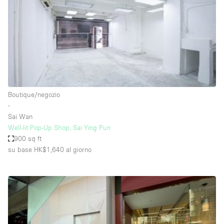
Aria condizionata
Arredamento
Ascensore
Attaccapanni
Attrezzature da ufficio
Boutique/negozio
Bagni
∙
Sai Wan
Bagno
Well-lit Pop-Up Shop, Sai Ying Pun
Banconi
900 sq ft
su base HK$1,640
al giorno
Bar
Camere Multiple
Camerini di prova
Concierge
Cucina