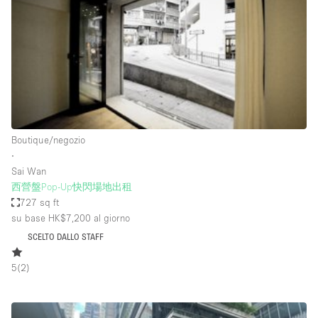
Fiera/festival
Galleria d'arte
Hall
Imbarcazione
Magazzino
Negozio in centro commerciale
Boutique/negozio
∙
Ristorante/bar/caffè
Sai Wan
Sala conferenze
西營盤Pop-Up快閃場地出租
727 sq ft
Sala riunioni
su base HK$7,200
al giorno
Salone
SCELTO DALLO STAFF
Spazio creativo
5
(
2
)
Spazio hall
Spazio per Eventi