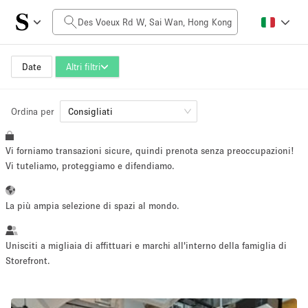
Prezzo al giorno
HK$0
HK$50,000+
Date
Altri filtri
Ordina per
Dimensioni dello spazio
Consigliati
Vi forniamo transazioni sicure, quindi prenota senza preoccupazioni!
100 sq ft
5000+ sq ft
Vi tuteliamo, proteggiamo e difendiamo.
~ 13 persone
~ 650 persone
La più ampia selezione di spazi al mondo.
Tipo di progetto
Unisciti a migliaia di affittuari e marchi all'interno della famiglia di
Storefront.
Evento
Vendita
Showroom
Evento
Cibo
artistico