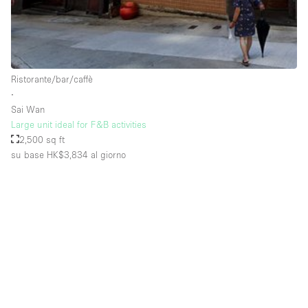
Raw
Riscaldamento
Sistema di sicurezza
Ristorante/bar/caffè
Smoking Area
∙
Sai Wan
Soundproof
Large unit ideal for F&B activities
2,500 sq ft
Spazio living
su base HK$3,834
al giorno
Stile Haussmann
Terrace
Tetto / Terrazza
Vetrina
Vista incredibile
Water Access
Whitebox / Minimal