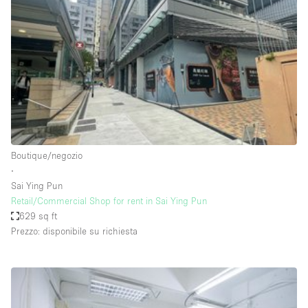
Spazio pubblicitario
Spazio unico
Stand / Bancarella
Stand / Chiosco / Stand
Studio fotografico / riprese
Terrazzo
Uffici
Boutique/negozio
∙
Villa / Casa
Sai Ying Pun
Retail/Commercial Shop for rent in Sai Ying Pun
629 sq ft
Dotazioni dello spazio
Prezzo: disponibile su richiesta
Accesso per disabili
Ampia Porta d'Ingresso
Animals Friendly