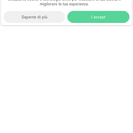
migliorare la tua esperienza.
Saperne di più
I accept
Storefront
>
Affittare uno spazio ufficio
>
Spazi ufficio
flessibili a Hong Kong
>
Spazi ufficio flessibili a Sai
Ying Pun, Hong Kong
>
Spazi ufficio flessibili a Des
Voeux Road West, Hong Kong
Spazi Ufficio Flessibili a Des Voeux
Road West, Hong Kong
Choose
Tutte le località
Italiano
a
Tutti i tipi di spazi
Language
Spazi retail temporanei
Negozi pop-up