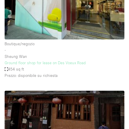
Elettricità
Esposizione di Automobili
Giardino
Illuminazione
Boutique/negozio
Impianto audiovisivo
∙
Sheung Wan
Industriale
Ground floor shop for lease on Des Voeux Road
Internet
454 sq ft
Prezzo: disponibile su richiesta
Licenza per Liquori
Livello strada
Luce Diurna
Magazzino
Parcheggio privato
Piano terra