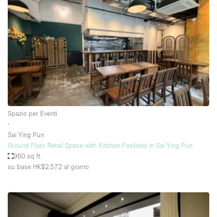
Servizio
Acquista
Conferenza
Meeting
Ufficio
fotografico
Condividi
Tipo di spazio
Acquista Condividi
Spazio per Eventi
∙
Altro
Sai Ying Pun
Appartamento/loft
Ground Floor Retail Space with Kitchen Facilities in Sai Ying Pun
960 sq ft
Atelier / Laboratorio
su base HK$2,572
al giorno
Boutique/negozio
Camion
Container