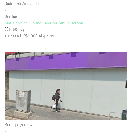
Ristorante/bar/caffè
∙
Jordan
Piano/Accesso
Mall Shop on Ground Floor for rent in Jordan
1,883 sq ft
Seminterrato
su base HK$4,000
al giorno
Piano terra su corte
Piano terra su strada
Centro commerciale
Terrazza
Di sopra
Altro
Boutique/negozio
∙