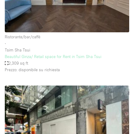
Aria condizionata
Arredamento
Ascensore
Ristorante/bar/caffè
Attaccapanni
∙
Tsim Sha Tsui
Attrezzature da ufficio
Beautiful Ginza/ Retail space for Rent in Tsim Sha Tsui
Bagni
2,309 sq ft
Prezzo: disponibile su richiesta
Bagno
Banconi
Bar
Camere Multiple
Camerini di prova
Concierge
Cucina