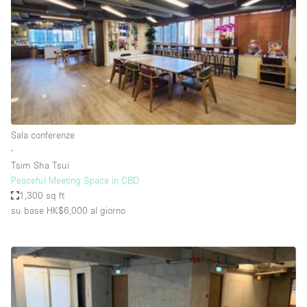
Fiera/festival
Galleria d'arte
Hall
Imbarcazione
Magazzino
Negozio in centro commerciale
Sala conferenze
∙
Ristorante/bar/caffè
Tsim Sha Tsui
Sala conferenze
Peaceful Meeting Space in CBD
1,300 sq ft
Sala riunioni
su base HK$6,000
al giorno
Salone
Spazio creativo
Spazio hall
Spazio per Eventi