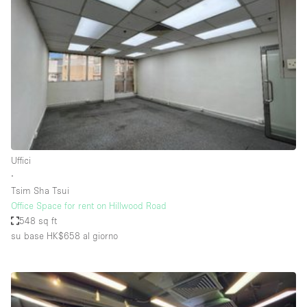
Servizio
Acquista
Conferenza
Meeting
Ufficio
fotografico
Condividi
Tipo di spazio
Acquista Condividi
Uffici
∙
Altro
Tsim Sha Tsui
Appartamento/loft
Office Space for rent on Hillwood Road
548 sq ft
Atelier / Laboratorio
su base HK$658
al giorno
Boutique/negozio
Camion
Container