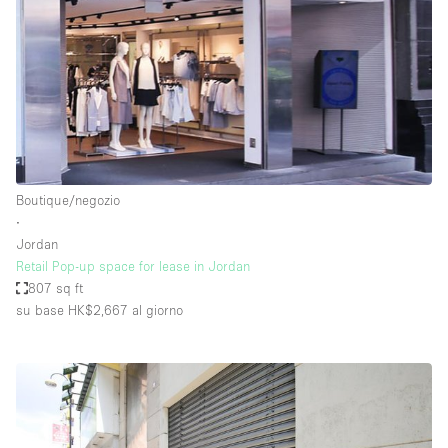
Boutique/negozio
∙
Jordan
Retail Pop-up space for lease in Jordan
807 sq ft
su base HK$2,667
al giorno