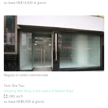
su base HK$14,000
al giorno
Negozio in centro commerciale
∙
Tsim Sha Tsui
Amazing Mall Shop in the centre of Nathan Road
1,082 sq ft
su base HK$6,000
al giorno