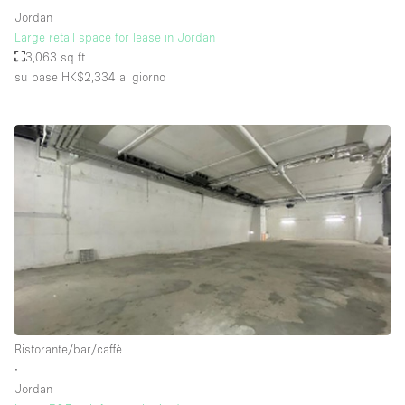
Jordan
Large retail space for lease in Jordan
3,063 sq ft
su base HK$2,334
al giorno
Ristorante/bar/caffè
∙
Jordan