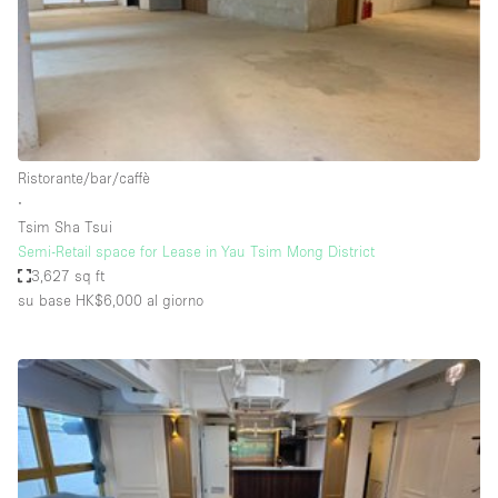
Spazio pubblicitario
Spazio unico
Stand / Bancarella
Stand / Chiosco / Stand
Studio fotografico / riprese
Ristorante/bar/caffè
∙
Terrazzo
Tsim Sha Tsui
Uffici
Semi-Retail space for Lease in Yau Tsim Mong District
3,627 sq ft
Villa / Casa
su base HK$6,000
al giorno
Dotazioni dello spazio
Accesso per disabili
Ampia Porta d'Ingresso
Animals Friendly