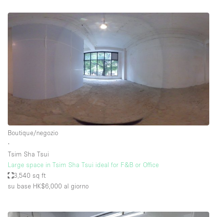
Boutique/negozio
∙
Tsim Sha Tsui
Large space in Tsim Sha Tsui ideal for F&B or Office
3,540 sq ft
su base HK$6,000
al giorno