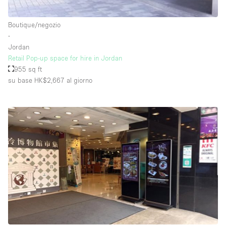
Raw
Boutique/negozio
Riscaldamento
∙
Jordan
Sistema di sicurezza
Retail Pop-up space for hire in Jordan
Smoking Area
955 sq ft
su base HK$2,667
al giorno
Soundproof
Spazio living
Stile Haussmann
Terrace
Tetto / Terrazza
Vetrina
Vista incredibile
Water Access
Whitebox / Minimal