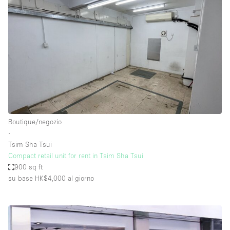
Boutique/negozio
∙
Tsim Sha Tsui
Compact retail unit for rent in Tsim Sha Tsui
900 sq ft
su base HK$4,000
al giorno