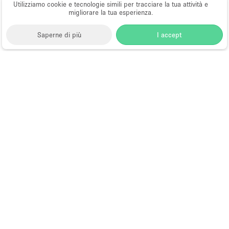
Utilizziamo cookie e tecnologie simili per tracciare la tua attività e
migliorare la tua esperienza.
Saperne di più
I accept
Storefront
>
Affittare uno spazio ufficio
>
Spazi ufficio
flessibili a Hong Kong
>
Spazi ufficio flessibili a Tsim
Sha Tsui, Hong Kong
>
Spazi ufficio flessibili a Austin
Road, Hong Kong
Spazi Ufficio Flessibili a Austin
Road, Hong Kong
Choose
Tutte le località
Italiano
a
Tutti i tipi di spazi
Language
Spazi retail temporanei