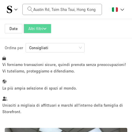
Prezzo al giorno
HK$0
HK$50,000+
Date
Altri filtri
Ordina per
Dimensioni dello spazio
Consigliati
Vi forniamo transazioni sicure, quindi prenota senza preoccupazioni!
100 sq ft
5000+ sq ft
Vi tuteliamo, proteggiamo e difendiamo.
~ 13 persone
~ 650 persone
La più ampia selezione di spazi al mondo.
Tipo di progetto
Unisciti a migliaia di affittuari e marchi all'interno della famiglia di
Storefront.
Evento
Vendita
Showroom
Evento
Cibo
artistico