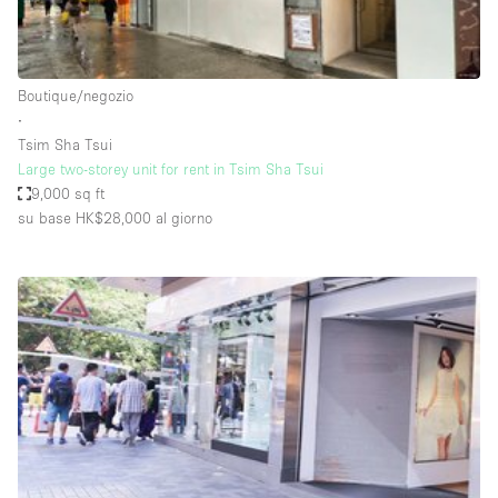
Elettricità
Esposizione di Automobili
Boutique/negozio
Giardino
∙
Tsim Sha Tsui
Illuminazione
Large two-storey unit for rent in Tsim Sha Tsui
Impianto audiovisivo
9,000 sq ft
su base HK$28,000
al giorno
Industriale
Internet
Licenza per Liquori
Livello strada
Luce Diurna
Magazzino
Parcheggio privato
Piano terra