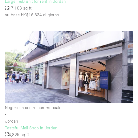
Large F&B unit for rent in Jordan
17,108 sq ft
su base HK$16,334
al giorno
Negozio in centro commerciale
∙
Jordan
Tasteful Mall Shop in Jordan
4,825 sq ft