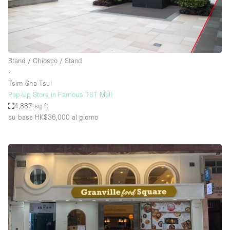
Stand / Chiosco / Stand
∙
Tsim Sha Tsui
Pop-Up Store in Famous TST Mall
4,887 sq ft
su base HK$36,000
al giorno