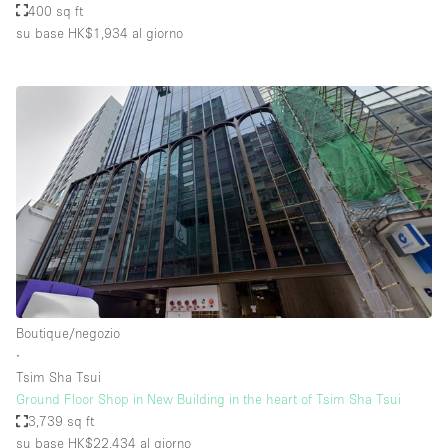
400 sq ft
su base HK$1,934
al giorno
Boutique/negozio
∙
Tsim Sha Tsui
Ground Floor Shop in New Building in the heart of Tsim Sha Tsui
3,739 sq ft
su base HK$22,434
al giorno