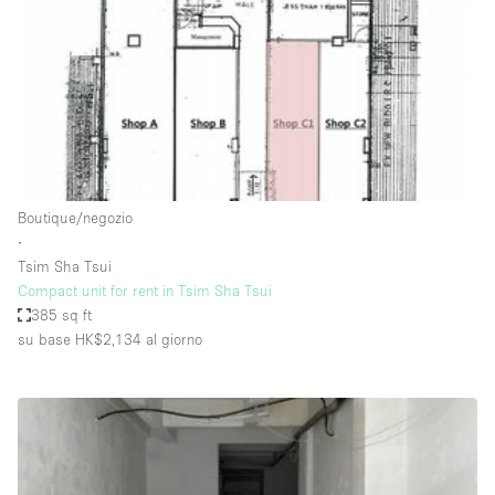
Fiera/festival
Galleria d'arte
Hall
Imbarcazione
Magazzino
Negozio in centro commerciale
Boutique/negozio
∙
Ristorante/bar/caffè
Tsim Sha Tsui
Sala conferenze
Compact unit for rent in Tsim Sha Tsui
385 sq ft
Sala riunioni
su base HK$2,134
al giorno
Salone
Spazio creativo
Spazio hall
Spazio per Eventi