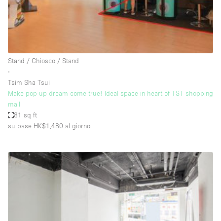
Aria condizionata
Arredamento
Ascensore
Stand / Chiosco / Stand
Attaccapanni
∙
Tsim Sha Tsui
Attrezzature da ufficio
Make pop-up dream come true! Ideal space in heart of TST shopping
Bagni
mall
81 sq ft
Bagno
su base HK$1,480
al giorno
Banconi
Bar
Camere Multiple
Camerini di prova
Concierge
Cucina