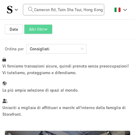
Prezzo al giorno
HK$0
HK$50,000+
Date
Altri filtri
Ordina per
Dimensioni dello spazio
Consigliati
Vi forniamo transazioni sicure, quindi prenota senza preoccupazioni!
100 sq ft
5000+ sq ft
Vi tuteliamo, proteggiamo e difendiamo.
~ 13 persone
~ 650 persone
La più ampia selezione di spazi al mondo.
Tipo di progetto
Unisciti a migliaia di affittuari e marchi all'interno della famiglia di
Storefront.
Evento
Vendita
Showroom
Evento
Cibo
artistico