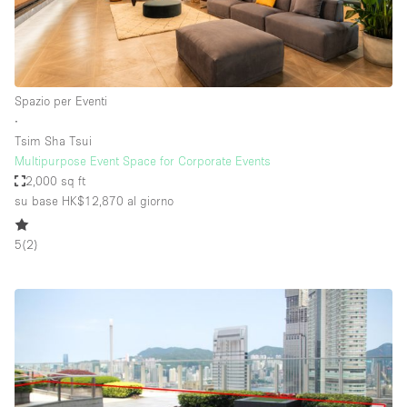
Spazio per Eventi
∙
Tsim Sha Tsui
Multipurpose Event Space for Corporate Events
2,000 sq ft
su base HK$12,870
al giorno
5
(
2
)