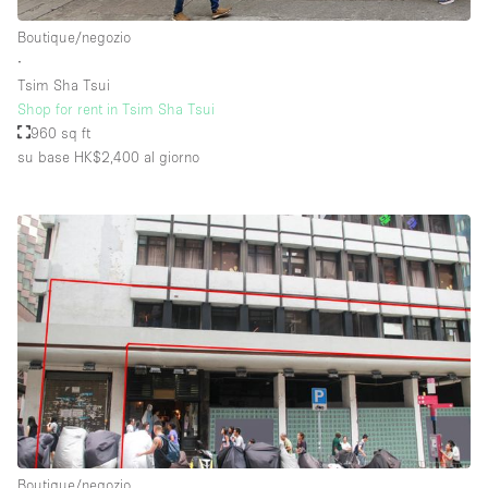
Boutique/negozio
∙
Piano/Accesso
Tsim Sha Tsui
Shop for rent in Tsim Sha Tsui
Seminterrato
960 sq ft
su base HK$2,400
al giorno
Piano terra su corte
Piano terra su strada
Centro commerciale
Terrazza
Di sopra
Altro
Boutique/negozio