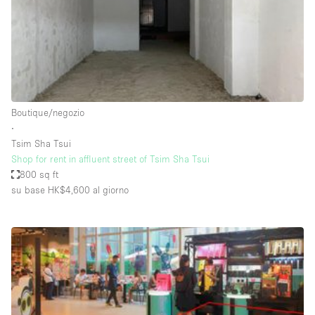
Spazio pubblicitario
Spazio unico
Stand / Bancarella
Stand / Chiosco / Stand
Studio fotografico / riprese
Boutique/negozio
∙
Terrazzo
Tsim Sha Tsui
Uffici
Shop for rent in affluent street of Tsim Sha Tsui
800 sq ft
Villa / Casa
su base HK$4,600
al giorno
Dotazioni dello spazio
Accesso per disabili
Ampia Porta d'Ingresso
Animals Friendly