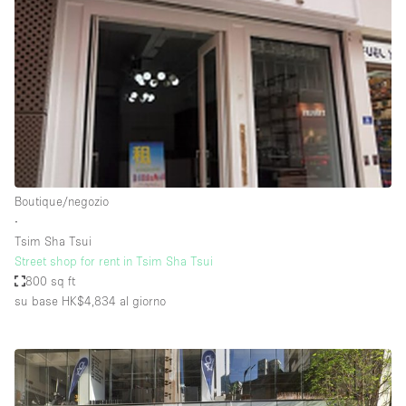
Boutique/negozio
∙
Tsim Sha Tsui
Street shop for rent in Tsim Sha Tsui
800 sq ft
su base HK$4,834
al giorno