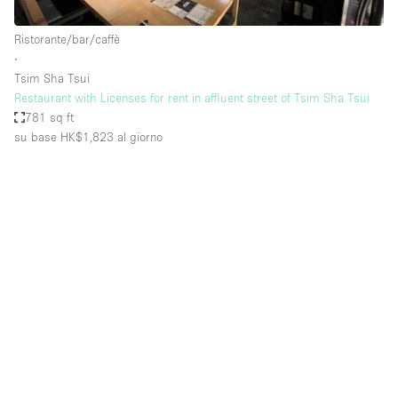
Ristorante/bar/caffè
∙
Tsim Sha Tsui
Restaurant with Licenses for rent in affluent street of Tsim Sha Tsui
781 sq ft
su base HK$1,823
al giorno