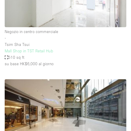
Elettricità
Esposizione di Automobili
Giardino
Negozio in centro commerciale
∙
Illuminazione
Tsim Sha Tsui
Impianto audiovisivo
Mall Shop in TST Retail Hub
510 sq ft
Industriale
su base HK$6,000
al giorno
Internet
Licenza per Liquori
Livello strada
Luce Diurna
Magazzino
Parcheggio privato
Piano terra