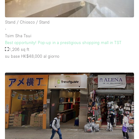
Raw
Riscaldamento
Stand / Chiosco / Stand
∙
Sistema di sicurezza
Tsim Sha Tsui
Smoking Area
Best opportunity! Pop-up in a prestigious shopping mall in TST
1,206 sq ft
Soundproof
su base HK$48,000
al giorno
Spazio living
Stile Haussmann
Terrace
Tetto / Terrazza
Vetrina
Vista incredibile
Water Access
Whitebox / Minimal