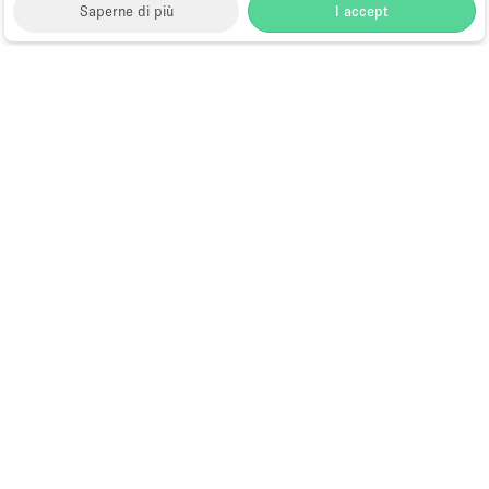
Saperne di più
I accept
Storefront
>
Affitta uno negozio temporaneo
>
Negozio
Temporaneo (Temporary Shop) a Hong Kong
>
Negozio Temporaneo (Temporary Shop) a Tsim Sha
Tsui, Hong Kong
>
Negozio Temporaneo (Temporary
Shop) a Cameron Road, Hong Kong
Temporary Shop in Affitto a
Cameron Road, Hong Kong
Choose
Tutte le località
Italiano
a
Tutti i tipi di spazi
Language
Spazi retail temporanei
Negozi pop-up
Spazi per eventi