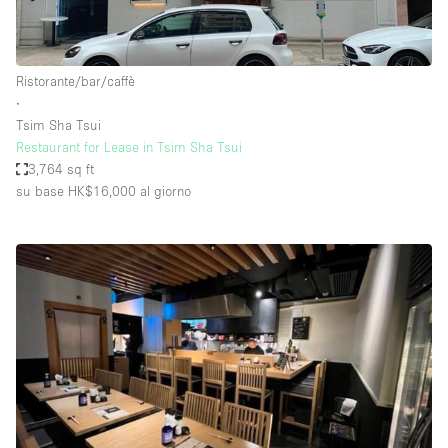
Ristorante/bar/caffè
∙
Tsim Sha Tsui
Restaurant for Lease in Tsim Sha Tsui
3,764 sq ft
su base HK$16,000
al giorno