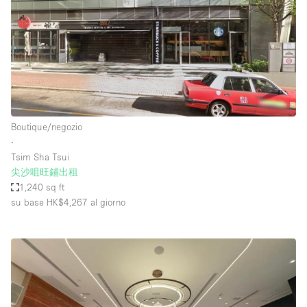
Boutique/negozio
∙
Tsim Sha Tsui
尖沙咀旺鋪出租
1,240 sq ft
su base HK$4,267
al giorno