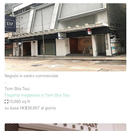
Negozio in centro commerciale
∙
Tsim Sha Tsui
Flagship megastore in Tsim Sha Tsui
15,000 sq ft
su base HK$36,667
al giorno