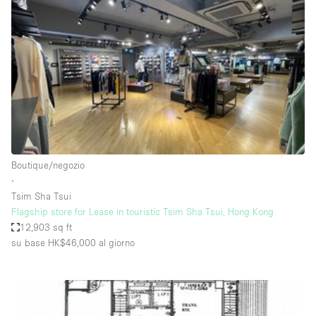
Servizio
Acquista
Conferenza
Meeting
Ufficio
fotografico
Condividi
Tipo di spazio
Acquista Condividi
Boutique/negozio
∙
Altro
Tsim Sha Tsui
Appartamento/loft
Flagship store for Lease in touristic Tsim Sha Tsui, Hong Kong
12,903 sq ft
Atelier / Laboratorio
su base HK$46,000
al giorno
Boutique/negozio
Camion
Container