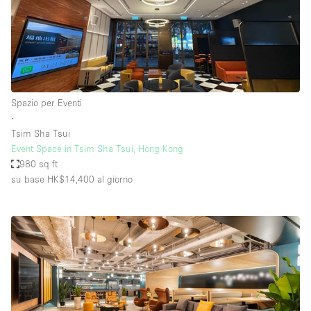
Spazio per Eventi
∙
Tsim Sha Tsui
Event Space in Tsim Sha Tsui, Hong Kong
980 sq ft
su base HK$14,400
al giorno