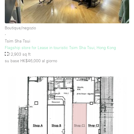
Raw
Riscaldamento
Boutique/negozio
Sistema di sicurezza
∙
Smoking Area
Tsim Sha Tsui
Flagship store for Lease in touristic Tsim Sha Tsui, Hong Kong
Soundproof
12,903 sq ft
su base HK$46,000
al giorno
Spazio living
Stile Haussmann
Terrace
Tetto / Terrazza
Vetrina
Vista incredibile
Water Access
Whitebox / Minimal