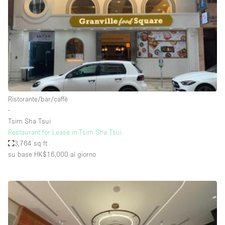
Fiera/festival
Galleria d'arte
Hall
Imbarcazione
Magazzino
Negozio in centro commerciale
Ristorante/bar/caffè
∙
Ristorante/bar/caffè
Tsim Sha Tsui
Sala conferenze
Restaurant for Lease in Tsim Sha Tsui
3,764 sq ft
Sala riunioni
su base HK$16,000
al giorno
Salone
Spazio creativo
Spazio hall
Spazio per Eventi