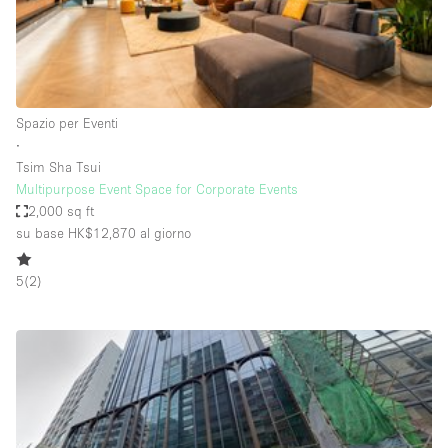
Aria condizionata
Arredamento
Ascensore
Spazio per Eventi
Attaccapanni
∙
Tsim Sha Tsui
Attrezzature da ufficio
Multipurpose Event Space for Corporate Events
Bagni
2,000 sq ft
su base HK$12,870
al giorno
Bagno
Banconi
5
(
2
)
Bar
Camere Multiple
Camerini di prova
Concierge
Cucina