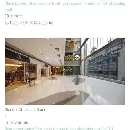
Make pop-up dream come true! Ideal space in heart of TST shopping
mall
81 sq ft
su base HK$1,480
al giorno
Stand / Chiosco / Stand
∙
Tsim Sha Tsui
Best opportunity! Pop-up in a prestigious shopping mall in TST