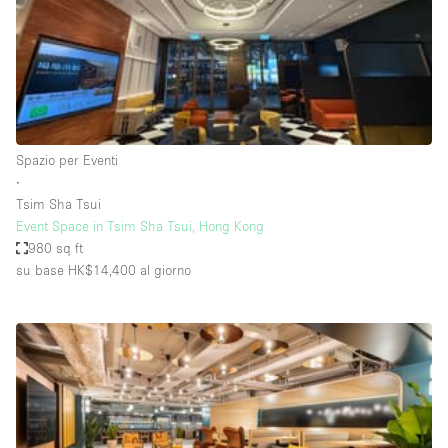
Spazio pubblicitario
Spazio unico
Stand / Bancarella
Stand / Chiosco / Stand
Studio fotografico / riprese
Spazio per Eventi
∙
Terrazzo
Tsim Sha Tsui
Uffici
Event Space in Tsim Sha Tsui, Hong Kong
980 sq ft
Villa / Casa
su base HK$14,400
al giorno
Dotazioni dello spazio
Accesso per disabili
Ampia Porta d'Ingresso
Animals Friendly