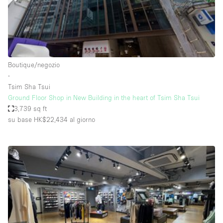
Elettricità
Esposizione di Automobili
Giardino
Boutique/negozio
Illuminazione
∙
Impianto audiovisivo
Tsim Sha Tsui
Ground Floor Shop in New Building in the heart of Tsim Sha Tsui
Industriale
3,739 sq ft
Internet
su base HK$22,434
al giorno
Licenza per Liquori
Livello strada
Luce Diurna
Magazzino
Parcheggio privato
Piano terra