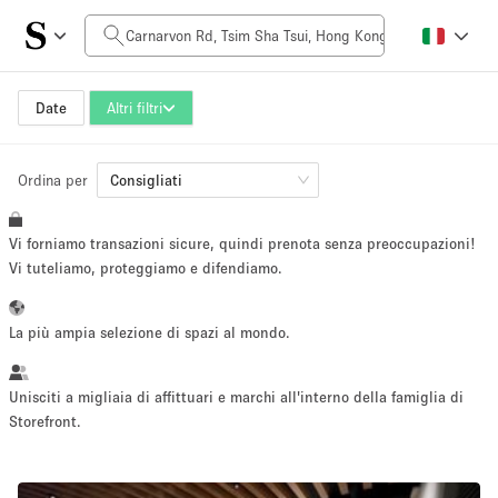
Prezzo al giorno
HK$0
HK$50,000+
Date
Altri filtri
Ordina per
Dimensioni dello spazio
Consigliati
Vi forniamo transazioni sicure, quindi prenota senza preoccupazioni!
100 sq ft
5000+ sq ft
Vi tuteliamo, proteggiamo e difendiamo.
~ 13 persone
~ 650 persone
La più ampia selezione di spazi al mondo.
Tipo di progetto
Unisciti a migliaia di affittuari e marchi all'interno della famiglia di
Storefront.
Evento
Vendita
Showroom
Evento
Cibo
artistico