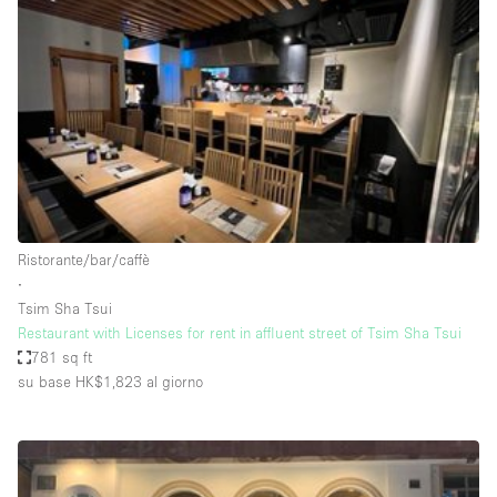
Servizio
Acquista
Conferenza
Meeting
Ufficio
fotografico
Condividi
Tipo di spazio
Acquista Condividi
Ristorante/bar/caffè
∙
Altro
Tsim Sha Tsui
Appartamento/loft
Restaurant with Licenses for rent in affluent street of Tsim Sha Tsui
781 sq ft
Atelier / Laboratorio
su base HK$1,823
al giorno
Boutique/negozio
Camion
Container