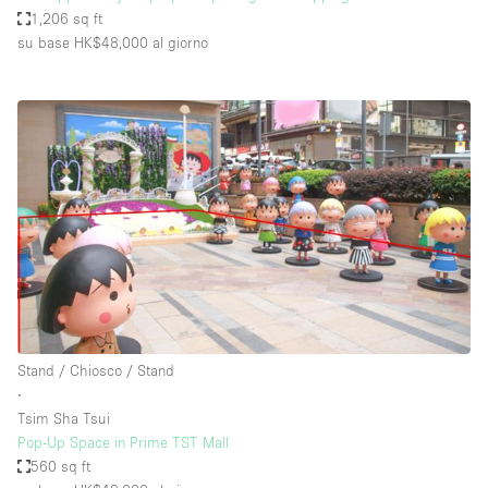
1,206 sq ft
su base HK$48,000
al giorno
Stand / Chiosco / Stand
∙
Tsim Sha Tsui
Pop-Up Space in Prime TST Mall
560 sq ft