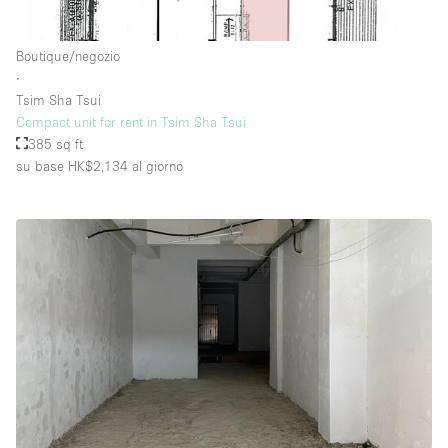
Boutique/negozio
Piano/Accesso
∙
Tsim Sha Tsui
Seminterrato
Compact unit for rent in Tsim Sha Tsui
385 sq ft
Piano terra su corte
su base HK$2,134
al giorno
Piano terra su strada
Centro commerciale
Terrazza
Di sopra
Altro