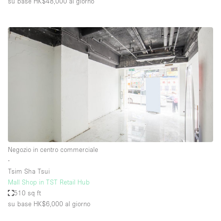
su base HK$48,000
al giorno
Negozio in centro commerciale
∙
Tsim Sha Tsui
Mall Shop in TST Retail Hub
510 sq ft
su base HK$6,000
al giorno