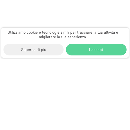
Utilizziamo cookie e tecnologie simili per tracciare la tua attività e
migliorare la tua esperienza.
Saperne di più
I accept
Storefront
>
Affitta un ristorante o un bar pop-up
>
Ristoranti e bar pop-up a Hong Kong
>
Ristoranti e bar
pop-up a Tsim Sha Tsui, Hong Kong
>
Ristoranti e bar
pop-up a Carnarvon Road, Hong Kong
Ristoranti e Bar Pop-Up a Carnarvon
Road, Hong Kong