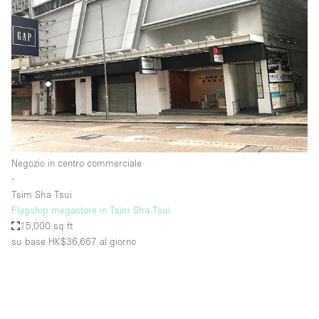
Negozio in centro commerciale
∙
Tsim Sha Tsui
Flagship megastore in Tsim Sha Tsui
15,000 sq ft
su base HK$36,667
al giorno