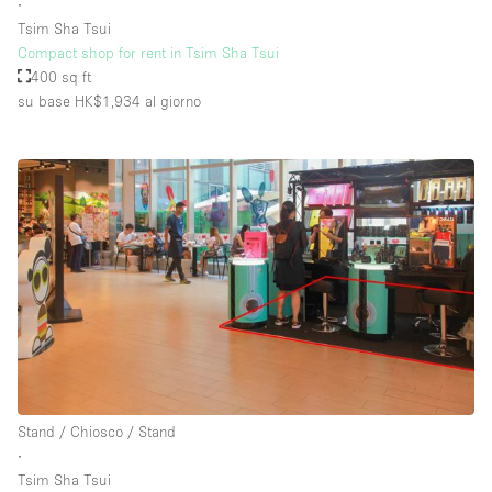
∙
Tsim Sha Tsui
Compact shop for rent in Tsim Sha Tsui
400 sq ft
su base HK$1,934
al giorno
Stand / Chiosco / Stand
∙
Tsim Sha Tsui