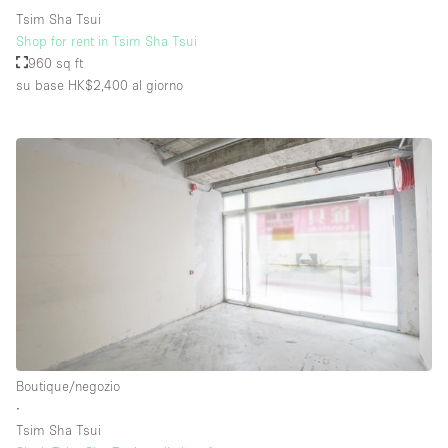
Tsim Sha Tsui
Shop for rent in Tsim Sha Tsui
960 sq ft
su base HK$2,400
al giorno
Boutique/negozio
∙
Tsim Sha Tsui