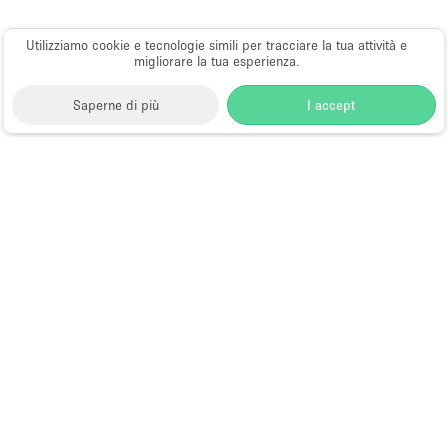
Utilizziamo cookie e tecnologie simili per tracciare la tua attività e
migliorare la tua esperienza.
Saperne di più
I accept
Storefront
>
Affitta un ristorante o un bar pop-up
>
Ristoranti e bar pop-up a Hong Kong
>
Ristoranti e bar
pop-up a Tsim Sha Tsui, Hong Kong
>
Ristoranti e bar
pop-up a Observatory Road, Hong Kong
Ristoranti e Bar Pop-Up a
Observatory Road, Hong Kong
Choose
Tutte le località
Italiano
a
Tutti i tipi di spazi
Language