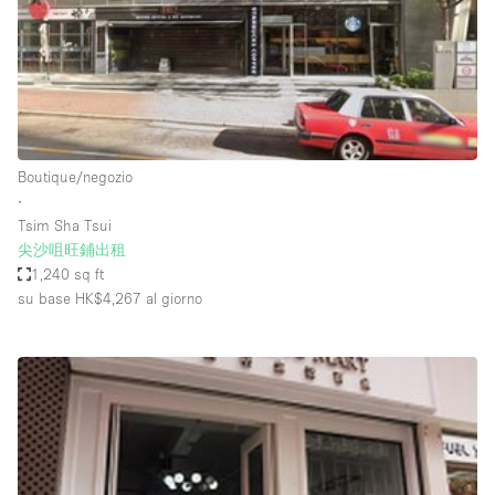
Spazio pubblicitario
Spazio unico
Stand / Bancarella
Stand / Chiosco / Stand
Studio fotografico / riprese
Boutique/negozio
∙
Terrazzo
Tsim Sha Tsui
Uffici
尖沙咀旺鋪出租
1,240 sq ft
Villa / Casa
su base HK$4,267
al giorno
Dotazioni dello spazio
Accesso per disabili
Ampia Porta d'Ingresso
Animals Friendly