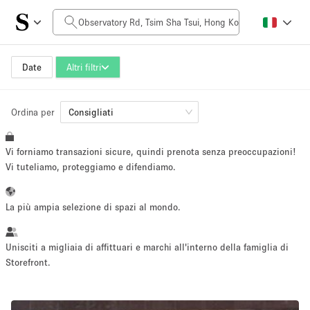
Prezzo al giorno
HK$0
HK$50,000+
Date
Altri filtri
Ordina per
Dimensioni dello spazio
Consigliati
Vi forniamo transazioni sicure, quindi prenota senza preoccupazioni!
100 sq ft
5000+ sq ft
Vi tuteliamo, proteggiamo e difendiamo.
~ 13 persone
~ 650 persone
La più ampia selezione di spazi al mondo.
Tipo di progetto
Unisciti a migliaia di affittuari e marchi all'interno della famiglia di
Storefront.
Evento
Vendita
Showroom
Evento
Cibo
artistico