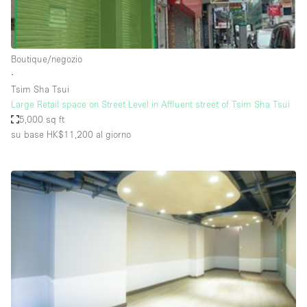
Elettricità
Esposizione di Automobili
Boutique/negozio
Giardino
∙
Tsim Sha Tsui
Illuminazione
Large Retail space on Street Level in Affluent street of Tsim Sha Tsui
Impianto audiovisivo
5,000 sq ft
su base HK$11,200
al giorno
Industriale
Internet
Licenza per Liquori
Livello strada
Luce Diurna
Magazzino
Parcheggio privato
Piano terra