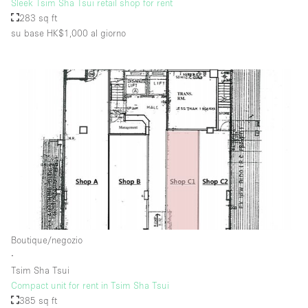
Sleek Tsim Sha Tsui retail shop for rent
283 sq ft
su base HK$1,000
al giorno
Boutique/negozio
∙
Tsim Sha Tsui
Compact unit for rent in Tsim Sha Tsui
385 sq ft