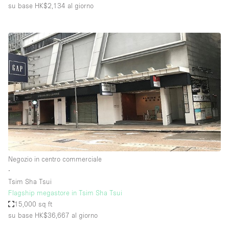
su base HK$2,134
al giorno
Negozio in centro commerciale
∙
Tsim Sha Tsui
Flagship megastore in Tsim Sha Tsui
15,000 sq ft
su base HK$36,667
al giorno