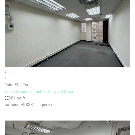
Uffici
∙
Tsim Sha Tsui
Office Space for rent on Hillwood Road
381 sq ft
su base HK$381
al giorno