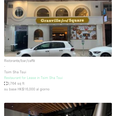
Servizio
Acquista
Conferenza
Meeting
Ufficio
fotografico
Condividi
Tipo di spazio
Acquista Condividi
Ristorante/bar/caffè
∙
Altro
Tsim Sha Tsui
Appartamento/loft
Restaurant for Lease in Tsim Sha Tsui
3,764 sq ft
Atelier / Laboratorio
su base HK$16,000
al giorno
Boutique/negozio
Camion
Container