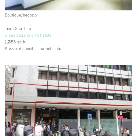
Raw
Boutique/negozio
Riscaldamento
∙
Tsim Sha Tsui
Sistema di sicurezza
Clean Store in a TST Hotel
Smoking Area
555 sq ft
Prezzo: disponibile su richiesta
Soundproof
Spazio living
Stile Haussmann
Terrace
Tetto / Terrazza
Vetrina
Vista incredibile
Water Access
Whitebox / Minimal