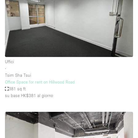
Uffici
∙
Tsim Sha Tsui
Office Space for rent on Hillwood Road
381 sq ft
su base HK$381
al giorno