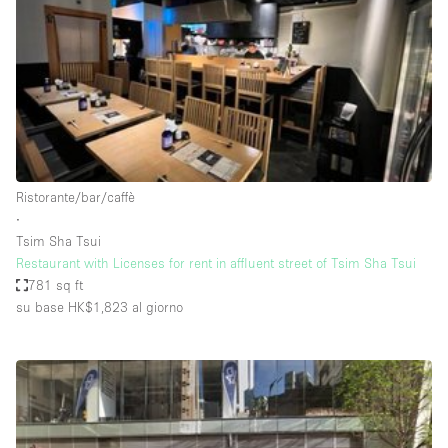
Fiera/festival
Galleria d'arte
Hall
Imbarcazione
Magazzino
Negozio in centro commerciale
Ristorante/bar/caffè
∙
Ristorante/bar/caffè
Tsim Sha Tsui
Sala conferenze
Restaurant with Licenses for rent in affluent street of Tsim Sha Tsui
781 sq ft
Sala riunioni
su base HK$1,823
al giorno
Salone
Spazio creativo
Spazio hall
Spazio per Eventi