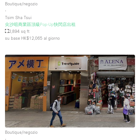
Boutique/negozio
∙
Tsim Sha Tsui
Piano/Accesso
尖沙咀商業區頂級Pop-Up快閃店出租
2,894 sq ft
Seminterrato
su base HK$12,065
al giorno
Piano terra su corte
Piano terra su strada
Centro commerciale
Terrazza
Di sopra
Altro
Boutique/negozio
∙