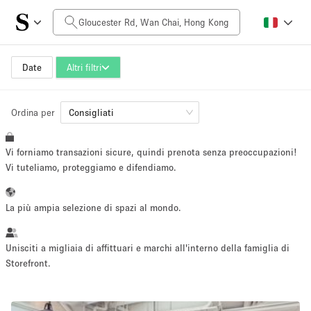
Prezzo al giorno
HK$0
HK$50,000+
Date
Altri filtri
Ordina per
Dimensioni dello spazio
Consigliati
Vi forniamo transazioni sicure, quindi prenota senza preoccupazioni!
100 sq ft
5000+ sq ft
Vi tuteliamo, proteggiamo e difendiamo.
~ 13 persone
~ 650 persone
La più ampia selezione di spazi al mondo.
Tipo di progetto
Unisciti a migliaia di affittuari e marchi all'interno della famiglia di
Storefront.
Evento
Vendita
Showroom
Evento
Cibo
artistico