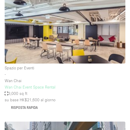
Servizio
Acquista
Conferenza
Meeting
Ufficio
fotografico
Condividi
Tipo di spazio
Acquista Condividi
Spazio per Eventi
∙
Altro
Wan Chai
Appartamento/loft
Wan Chai Event Space Rental
3,000 sq ft
Atelier / Laboratorio
su base HK$21,600
al giorno
Boutique/negozio
RISPOSTA RAPIDA
Camion
Container