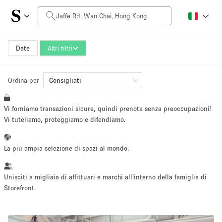
Prezzo al giorno
HK$0
HK$50,000+
Date
Altri filtri
Ordina per
Dimensioni dello spazio
Consigliati
Vi forniamo transazioni sicure, quindi prenota senza preoccupazioni!
100 sq ft
5000+ sq ft
Vi tuteliamo, proteggiamo e difendiamo.
~ 13 persone
~ 650 persone
La più ampia selezione di spazi al mondo.
Tipo di progetto
Unisciti a migliaia di affittuari e marchi all'interno della famiglia di
Storefront.
Evento
Vendita
Showroom
Evento
Cibo
artistico