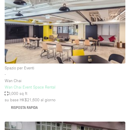
Servizio
Acquista
Conferenza
Meeting
Ufficio
fotografico
Condividi
Tipo di spazio
Acquista Condividi
Spazio per Eventi
∙
Altro
Wan Chai
Appartamento/loft
Wan Chai Event Space Rental
3,000 sq ft
Atelier / Laboratorio
su base HK$21,600
al giorno
Boutique/negozio
RISPOSTA RAPIDA
Camion
Container