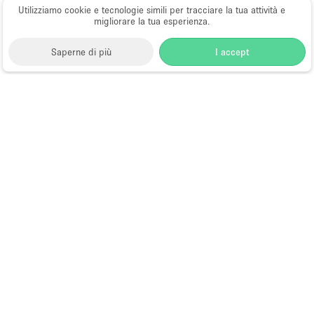
Utilizziamo cookie e tecnologie simili per tracciare la tua attività e
migliorare la tua esperienza.
Saperne di più
I accept
Storefront
>
Affitta sale per conferenze
>
Sale
Conferenze, Convegni e Congressi a Hong Kong
>
Sale Conferenze, Convegni e Congressi a Wan Chai,
Hong Kong
>
Sale Conferenze, Convegni e Congressi
a Jaffe Road, Hong Kong
Sale Conferenze in Affitto a Jaffe
Road, Hong Kong
Choose
Tutte le località
Italiano
a
Tutti i tipi di spazi
Language