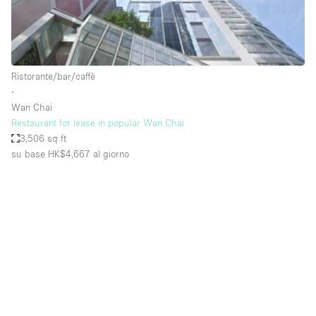
Elettricità
Esposizione di Automobili
Giardino
Ristorante/bar/caffè
∙
Illuminazione
Wan Chai
Impianto audiovisivo
Restaurant for lease in popular Wan Chai
3,506 sq ft
Industriale
su base HK$4,667
al giorno
Internet
Licenza per Liquori
Livello strada
Luce Diurna
Magazzino
Parcheggio privato
Piano terra