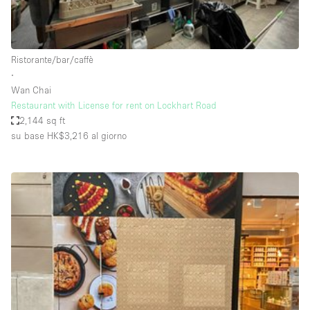
Elettricità
Esposizione di Automobili
Ristorante/bar/caffè
Giardino
∙
Wan Chai
Illuminazione
Restaurant with License for rent on Lockhart Road
Impianto audiovisivo
2,144 sq ft
su base HK$3,216
al giorno
Industriale
Internet
Licenza per Liquori
Livello strada
Luce Diurna
Magazzino
Parcheggio privato
Piano terra