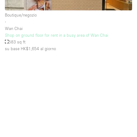
Raw
Boutique/negozio
Riscaldamento
∙
Wan Chai
Sistema di sicurezza
Shop on ground floor for rent in a busy area of Wan Chai
Smoking Area
583 sq ft
su base HK$1,654
al giorno
Soundproof
Spazio living
Stile Haussmann
Terrace
Tetto / Terrazza
Vetrina
Vista incredibile
Water Access
Whitebox / Minimal