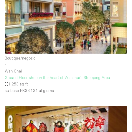
Fiera/festival
Galleria d'arte
Hall
Imbarcazione
Magazzino
Negozio in centro commerciale
Boutique/negozio
∙
Ristorante/bar/caffè
Wan Chai
Sala conferenze
Ground Floor shop in the heart of Wanchai's Shopping Area
1,253 sq ft
Sala riunioni
su base HK$3,134
al giorno
Salone
Spazio creativo
Spazio hall
Spazio per Eventi