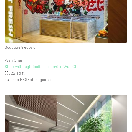
Spazio pubblicitario
Spazio unico
Stand / Bancarella
Stand / Chiosco / Stand
Studio fotografico / riprese
Boutique/negozio
∙
Terrazzo
Wan Chai
Uffici
Shop with high footfall for rent in Wan Chai
322 sq ft
Villa / Casa
su base HK$859
al giorno
Dotazioni dello spazio
Accesso per disabili
Ampia Porta d'Ingresso
Animals Friendly