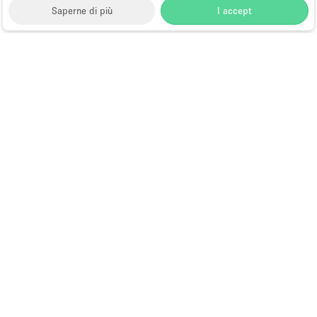
Saperne di più
I accept
Storefront
>
Affitta uno spazio per riunioni
>
Sale
Meeting e Riunioni Aziendali a Hong Kong
>
Sale
Meeting e Riunioni Aziendali a Wan Chai, Hong Kong
>
Sale Meeting e Riunioni Aziendali a Lun Fat Street,
Hong Kong
Sale Meeting in Affitto a Lun Fat
Street, Hong Kong
Choose
Tutte le località
Italiano
a
Tutti i tipi di spazi
Language
Spazi retail temporanei
Negozi pop-up
Spazi per eventi