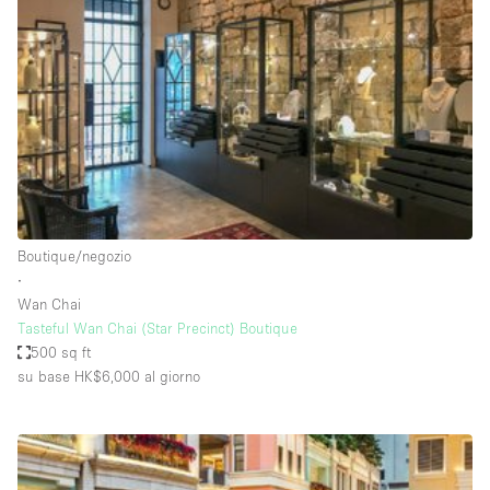
Servizio
Acquista
Conferenza
Meeting
Ufficio
fotografico
Condividi
Tipo di spazio
Acquista Condividi
Boutique/negozio
∙
Altro
Wan Chai
Appartamento/loft
Tasteful Wan Chai (Star Precinct) Boutique
500 sq ft
Atelier / Laboratorio
su base HK$6,000
al giorno
Boutique/negozio
Camion
Container