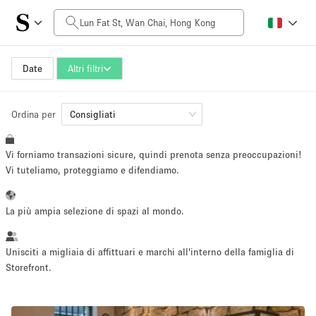
Prezzo al giorno
HK$0
HK$50,000+
Date
Altri filtri
Ordina per
Dimensioni dello spazio
Consigliati
Vi forniamo transazioni sicure, quindi prenota senza preoccupazioni!
100 sq ft
5000+ sq ft
Vi tuteliamo, proteggiamo e difendiamo.
~ 13 persone
~ 650 persone
La più ampia selezione di spazi al mondo.
Tipo di progetto
Unisciti a migliaia di affittuari e marchi all'interno della famiglia di
Storefront.
Evento
Vendita
Showroom
Evento
Cibo
artistico