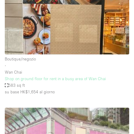
Fiera/festival
Galleria d'arte
Hall
Imbarcazione
Magazzino
Negozio in centro commerciale
Boutique/negozio
∙
Ristorante/bar/caffè
Wan Chai
Sala conferenze
Shop on ground floor for rent in a busy area of Wan Chai
583 sq ft
Sala riunioni
su base HK$1,654
al giorno
Salone
Spazio creativo
Spazio hall
Spazio per Eventi