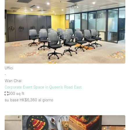
Servizio
Acquista
Conferenza
Meeting
Ufficio
fotografico
Condividi
Tipo di spazio
Acquista Condividi
Uffici
∙
Altro
Wan Chai
Appartamento/loft
Corporate Event Space in Queen's Road East
200 sq ft
Atelier / Laboratorio
su base HK$6,360
al giorno
Boutique/negozio
Camion
Container