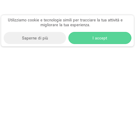
Utilizziamo cookie e tecnologie simili per tracciare la tua attività e
Piano/Accesso
migliorare la tua esperienza.
Seminterrato
Saperne di più
I accept
Piano terra su corte
Piano terra su strada
Storefront
>
Affitta uno spazio per riunioni
>
Sale
Centro commerciale
Meeting e Riunioni Aziendali a Hong Kong
>
Sale
Meeting e Riunioni Aziendali a Wan Chai, Hong Kong
Terrazza
>
Sale Meeting e Riunioni Aziendali a Queen's Road
Di sopra
East, Hong Kong
Altro
Sale Meeting in Affitto a Queen's
Road East, Hong Kong