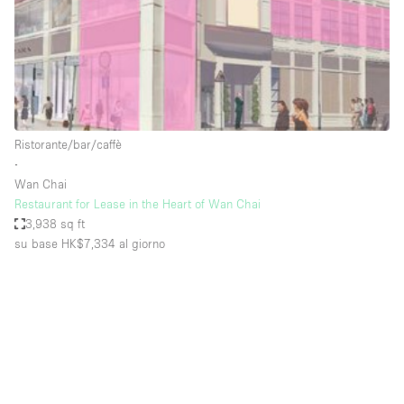
Spazio pubblicitario
Spazio unico
Stand / Bancarella
Stand / Chiosco / Stand
Studio fotografico / riprese
Ristorante/bar/caffè
∙
Terrazzo
Wan Chai
Uffici
Restaurant for Lease in the Heart of Wan Chai
3,938 sq ft
Villa / Casa
su base HK$7,334
al giorno
Dotazioni dello spazio
Accesso per disabili
Ampia Porta d'Ingresso
Animals Friendly