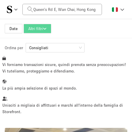
Prezzo al giorno
HK$0
HK$50,000+
Date
Altri filtri
Ordina per
Dimensioni dello spazio
Consigliati
Vi forniamo transazioni sicure, quindi prenota senza preoccupazioni!
100 sq ft
5000+ sq ft
Vi tuteliamo, proteggiamo e difendiamo.
~ 13 persone
~ 650 persone
La più ampia selezione di spazi al mondo.
Tipo di progetto
Unisciti a migliaia di affittuari e marchi all'interno della famiglia di
Storefront.
Evento
Vendita
Showroom
Evento
Cibo
artistico