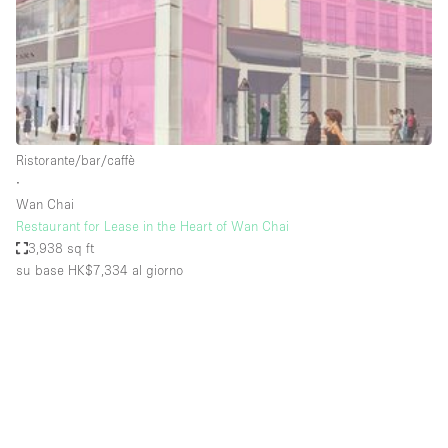
Spazio pubblicitario
Spazio unico
Stand / Bancarella
Stand / Chiosco / Stand
Studio fotografico / riprese
Ristorante/bar/caffè
∙
Terrazzo
Wan Chai
Uffici
Restaurant for Lease in the Heart of Wan Chai
3,938 sq ft
Villa / Casa
su base HK$7,334
al giorno
Dotazioni dello spazio
Accesso per disabili
Ampia Porta d'Ingresso
Animals Friendly