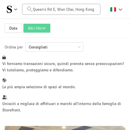
Prezzo al giorno
HK$0
HK$50,000+
Date
Altri filtri
Ordina per
Dimensioni dello spazio
Consigliati
Vi forniamo transazioni sicure, quindi prenota senza preoccupazioni!
100 sq ft
5000+ sq ft
Vi tuteliamo, proteggiamo e difendiamo.
~ 13 persone
~ 650 persone
La più ampia selezione di spazi al mondo.
Tipo di progetto
Unisciti a migliaia di affittuari e marchi all'interno della famiglia di
Storefront.
Evento
Vendita
Showroom
Evento
Cibo
artistico