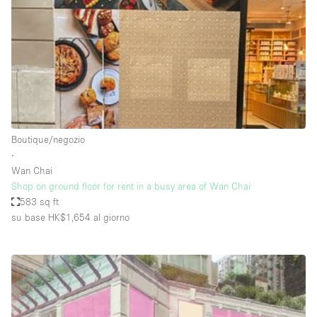
Fiera/festival
Galleria d'arte
Hall
Imbarcazione
Magazzino
Negozio in centro commerciale
Boutique/negozio
∙
Ristorante/bar/caffè
Wan Chai
Sala conferenze
Shop on ground floor for rent in a busy area of Wan Chai
583 sq ft
Sala riunioni
su base HK$1,654
al giorno
Salone
Spazio creativo
Spazio hall
Spazio per Eventi