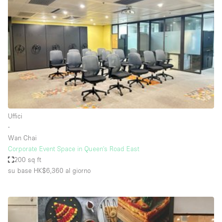
Servizio
Acquista
Conferenza
Meeting
Ufficio
fotografico
Condividi
Tipo di spazio
Acquista Condividi
Uffici
∙
Altro
Wan Chai
Appartamento/loft
Corporate Event Space in Queen's Road East
200 sq ft
Atelier / Laboratorio
su base HK$6,360
al giorno
Boutique/negozio
Camion
Container