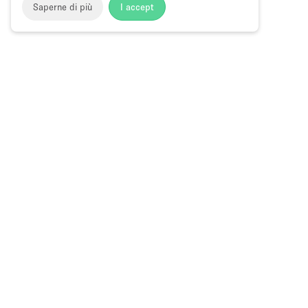
Saperne di più
I accept
Storefront
>
Affittare uno spazio ufficio
>
Spazi ufficio fless
Spazi Ufficio Flessibili a Swatow Street
Choose
Tutte le local
Italiano
a
Tutti i tipi di
Language
Spazi retail
Negozi pop-
Spazi per ev
Gallerie d’ar