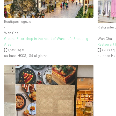
Elettricità
Giardino
Boutique/negozio
Impianto audiovisivo
∙
Ristorante/
Internet
Wan Chai
∙
Ground Floor shop in the heart of Wanchai's Shopping
Wan Chai
Livello strada
Area
Restaurant 
Magazzino
1,253 sq ft
3,938 sq 
su base HK$3,134
al giorno
su base HK
Piano terra
Riscaldamento
Smoking Area
Spazio living
Terrace
Vetrina
Water Access