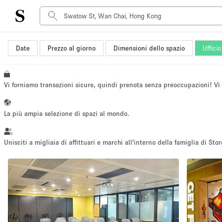
Date
Prezzo al giorno
Dimensioni dello spazio
Ufficio
Tipo di spazio
Acquista Condividi
Appartamento/loft
Vi forniamo transazioni sicure, quindi prenota senza preoccupazioni! V
Boutique/negozio
Container
La più ampia selezione di spazi al mondo.
Galleria d'arte
Imbarcazione
Unisciti a migliaia di affittuari e marchi all'interno della famiglia di Stor
Negozio in centro commerciale
Sala conferenze
Salone
Spazio hall