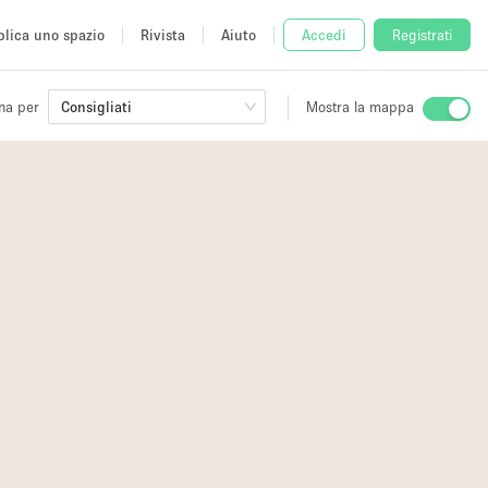
lica uno spazio
Rivista
Aiuto
Accedi
Registrati
na per
Consigliati
Mostra la mappa
io
fè