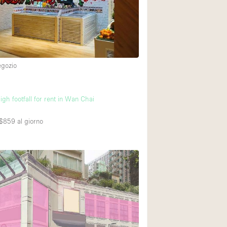
Spazio unico
Stand / Chiosco / 
Terrazzo
Villa / Casa
egozio
Ampia Porta d'Ingr
gh footfall for rent in Wan Chai
Aria condizionata
K$859
al giorno
Ascensore
Attrezzature da uff
Bagno
Bar
Camerini di prova
Cucina