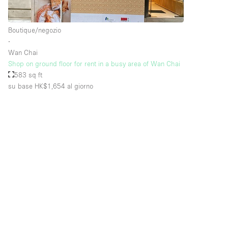
Boutique/negozio
Piano/Accesso
Seminterrato
∙
Piano terra su strada
Wan Chai
Shop on ground floor for rent in a busy area of Wan Chai
Terrazza
583 sq ft
su base HK$1,654
al giorno
Altro