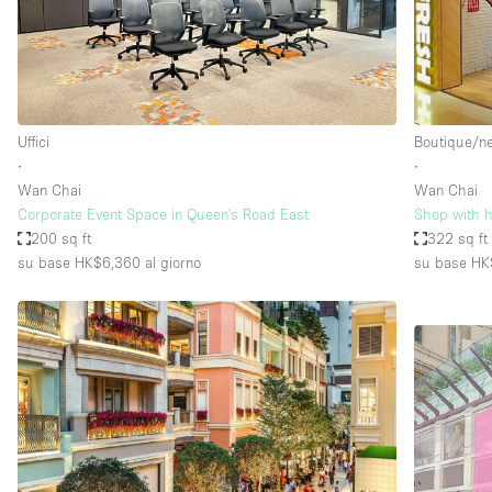
Spazio pubblicitario
Stand / Bancarella
Studio fotografico / riprese
Uffici
Uffici
Boutique/n
∙
∙
Wan Chai
Wan Chai
Dotazioni dello 
Accesso per disabili
Corporate Event Space in Queen's Road East
Shop with hi
spazio
200 sq ft
322 sq ft
Animals Friendly
su base HK$6,360
al giorno
su base H
Arredamento
Attaccapanni
Bagni
Banconi
Camere Multiple
Concierge