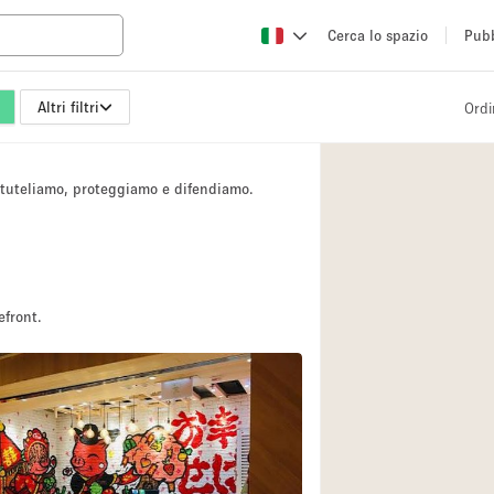
Cerca lo spazio
Pubb
Altri filtri
Ordi
Altro
Atelier / Laborator
i tuteliamo, proteggiamo e difendiamo.
Camion
Fiera/festival
Hall
Magazzino
efront.
Ristorante/bar/caf
Sala riunioni
Spazio creativo
Spazio per Eventi