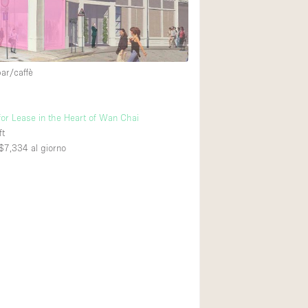
Esposizione di Aut
Illuminazione
Industriale
bar/caffè
Licenza per Liquori
Luce Diurna
for Lease in the Heart of Wan Chai
Parcheggio privato
ft
$7,334
al giorno
Raw
Sistema di sicurez
Soundproof
Stile Haussmann
Tetto / Terrazza
Vista incredibile
Whitebox / Minima