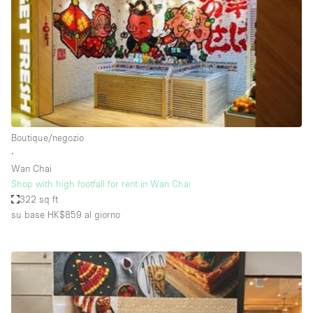
Fiera/festival
Galleria d'arte
Hall
Imbarcazione
Magazzino
Negozio in centro commerciale
Boutique/negozio
∙
Ristorante/bar/caffè
Wan Chai
Sala conferenze
Shop with high footfall for rent in Wan Chai
322 sq ft
Sala riunioni
su base HK$859
al giorno
Salone
Spazio creativo
Spazio hall
Spazio per Eventi