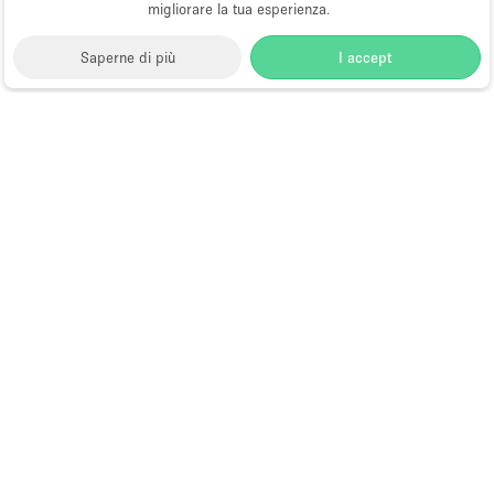
migliorare la tua esperienza.
Saperne di più
I accept
Storefront
>
Affitta uno negozio temporaneo
>
Negozio
Temporaneo (Temporary Shop) a Hong Kong
>
Negozio Temporaneo (Temporary Shop) a Wan Chai,
Hong Kong
>
Negozio Temporaneo (Temporary Shop)
a Swatow Street, Hong Kong
Temporary Shop in Affitto a Swatow
Street, Hong Kong
Choose
Tutte le località
Italiano
a
Tutti i tipi di spazi
Language
Spazi retail temporanei