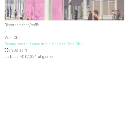
Elettricità
Esposizione di Automobili
Ristorante/bar/caffè
Giardino
∙
Wan Chai
Illuminazione
Restaurant for Lease in the Heart of Wan Chai
Impianto audiovisivo
3,938 sq ft
su base HK$7,334
al giorno
Industriale
Internet
Licenza per Liquori
Livello strada
Luce Diurna
Magazzino
Parcheggio privato
Piano terra