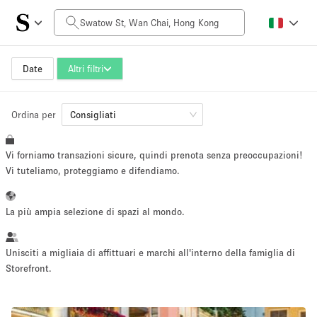
Prezzo al giorno
HK$0
HK$50,000+
Date
Altri filtri
Ordina per
Dimensioni dello spazio
Consigliati
Vi forniamo transazioni sicure, quindi prenota senza preoccupazioni!
100 sq ft
5000+ sq ft
Vi tuteliamo, proteggiamo e difendiamo.
~ 13 persone
~ 650 persone
La più ampia selezione di spazi al mondo.
Tipo di progetto
Unisciti a migliaia di affittuari e marchi all'interno della famiglia di
Storefront.
Evento
Vendita
Showroom
Evento
Cibo
artistico