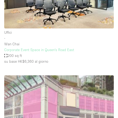
Aria condizionata
Arredamento
Ascensore
Uffici
Attaccapanni
∙
Wan Chai
Attrezzature da ufficio
Corporate Event Space in Queen's Road East
Bagni
200 sq ft
su base HK$6,360
al giorno
Bagno
Banconi
Bar
Camere Multiple
Camerini di prova
Concierge
Cucina