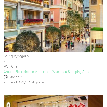
Servizio
Acquista
Conferenza
Meeting
Ufficio
fotografico
Condividi
Tipo di spazio
Acquista Condividi
Boutique/negozio
∙
Altro
Wan Chai
Appartamento/loft
Ground Floor shop in the heart of Wanchai's Shopping Area
1,253 sq ft
Atelier / Laboratorio
su base HK$3,134
al giorno
Boutique/negozio
Camion
Container