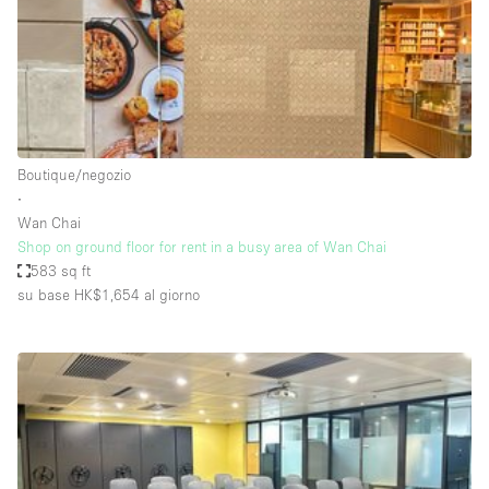
Spazio pubblicitario
Spazio unico
Stand / Bancarella
Stand / Chiosco / Stand
Studio fotografico / riprese
Boutique/negozio
∙
Terrazzo
Wan Chai
Uffici
Shop on ground floor for rent in a busy area of Wan Chai
583 sq ft
Villa / Casa
su base HK$1,654
al giorno
Dotazioni dello spazio
Accesso per disabili
Ampia Porta d'Ingresso
Animals Friendly