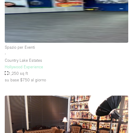
Raw
Riscaldamento
Sistema di sicurezza
Smoking Area
Spazio per Eventi
Soundproof
∙
Country Lake Estates
Spazio living
Hollywood Experience
Stile Haussmann
1,250 sq ft
su base $750
al giorno
Terrace
Tetto / Terrazza
Vetrina
Vista incredibile
Water Access
Whitebox / Minimal