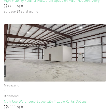
High-Visibility Retail or Restaurant Space on Major Houston Artery
3,700 sq ft
su base $192
al giorno
Magazzino
∙
Richmond
Multi-Use Warehouse Space with Flexible Rental Options
5,000 sq ft