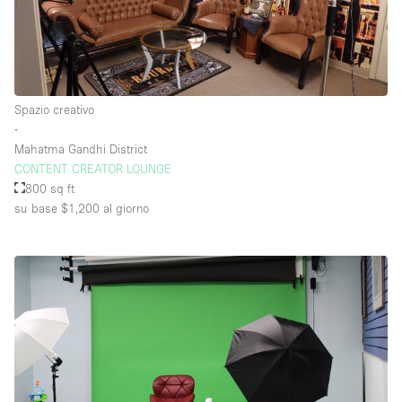
Piano/Accesso
Seminterrato
Spazio creativo
∙
Piano terra su corte
Mahatma Gandhi District
Piano terra su strada
CONTENT CREATOR LOUNGE
800 sq ft
Centro commerciale
su base $1,200
al giorno
Terrazza
Di sopra
Altro