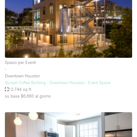
Spazio pubblicitario
Spazio unico
Stand / Bancarella
Stand / Chiosco / Stand
Studio fotografico / riprese
Terrazzo
Spazio per Eventi
Uffici
∙
Downtown Houston
Villa / Casa
Sunset Coffee Building - Downtown Houston - Event Space
12,744 sq ft
su base $6,660
al giorno
Dotazioni dello spazio
Accesso per disabili
Ampia Porta d'Ingresso
Animals Friendly