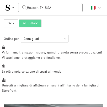
Prezzo al giorno
$0
$5,000+
Date
Altri filtri
Ordina per
Dimensioni dello spazio
Consigliati
Vi forniamo transazioni sicure, quindi prenota senza preoccupazioni!
100 sq ft
5000+ sq ft
Vi tuteliamo, proteggiamo e difendiamo.
~ 13 persone
~ 650 persone
La più ampia selezione di spazi al mondo.
Tipo di progetto
Unisciti a migliaia di affittuari e marchi all'interno della famiglia di
Storefront.
Evento
Vendita
Showroom
Evento
Cibo
artistico