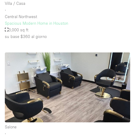
Villa / Casa
∙
Central Northwest
Spacious Modern Home in Houston
3,000 sq ft
su base $360
al giorno
Salone
∙