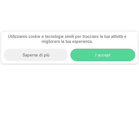
Utilizziamo cookie e tecnologie simili per tracciare la tua attività e
migliorare la tua esperienza.
Saperne di più
I accept
Storefront
>
Location per eventi
>
Location e Spazi per
Eventi a Houston
Spazi per Eventi in Affitto a Houston
Choose
Tutte le località
Italiano
a
Tutti i tipi di spazi
Language