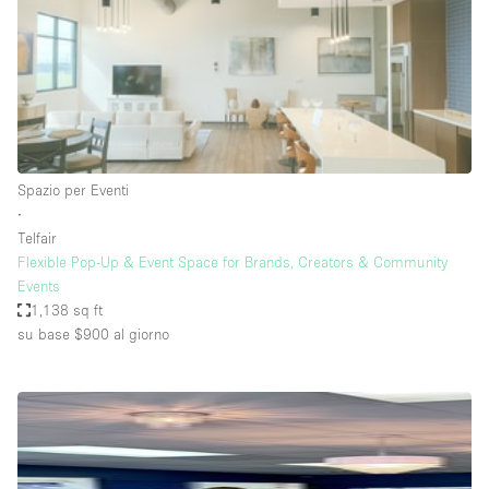
Elettricità
Esposizione di Automobili
Giardino
Illuminazione
Impianto audiovisivo
Spazio per Eventi
∙
Industriale
Telfair
Internet
Flexible Pop-Up & Event Space for Brands, Creators & Community
Events
Licenza per Liquori
1,138 sq ft
su base $900
al giorno
Livello strada
Luce Diurna
Magazzino
Parcheggio privato
Piano terra