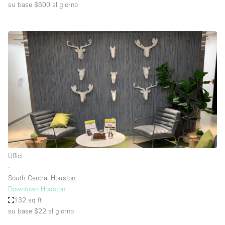
su base $600
al giorno
Uffici
∙
South Central Houston
Downtown Houston
132 sq ft
su base $22
al giorno