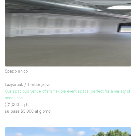
Servizio
Acquista
Conferenza
Meeting
Ufficio
fotografico
Condividi
Tipo di spazio
Acquista Condividi
Spazio unico
∙
Altro
Lazybrook / Timbergrove
Appartamento/loft
Our spacious venue offers flexible event space, perfect for a variety of
occasions.
Atelier / Laboratorio
4,000 sq ft
Boutique/negozio
su base $3,000
al giorno
Camion
Container