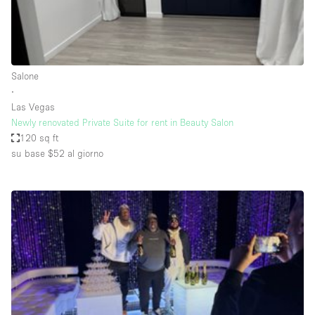
Elettricità
Esposizione di Automobili
Giardino
Salone
∙
Illuminazione
Las Vegas
Impianto audiovisivo
Newly renovated Private Suite for rent in Beauty Salon
120 sq ft
Industriale
su base $52
al giorno
Internet
Licenza per Liquori
Livello strada
Luce Diurna
Magazzino
Parcheggio privato
Piano terra