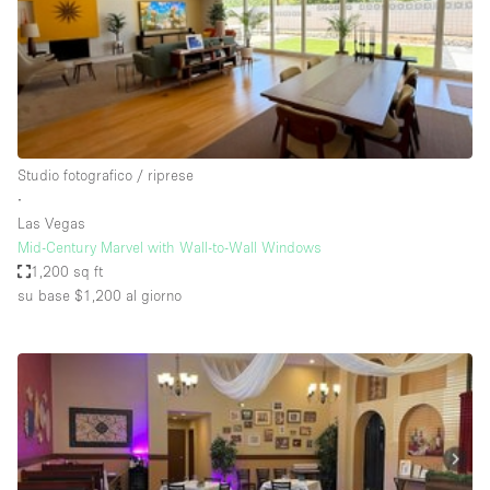
Spazio pubblicitario
Spazio unico
Stand / Bancarella
Stand / Chiosco / Stand
Studio fotografico / riprese
Studio fotografico / riprese
∙
Terrazzo
Las Vegas
Uffici
Mid-Century Marvel with Wall-to-Wall Windows
1,200 sq ft
Villa / Casa
su base $1,200
al giorno
Dotazioni dello spazio
Accesso per disabili
Ampia Porta d'Ingresso
Animals Friendly