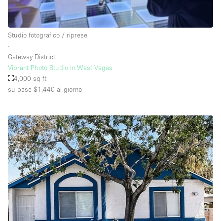
Raw
Riscaldamento
Studio fotografico / riprese
∙
Sistema di sicurezza
Gateway District
Smoking Area
Vibrant Photo Studio in West Vegas
4,000 sq ft
Soundproof
su base $1,440
al giorno
Spazio living
Stile Haussmann
Terrace
Tetto / Terrazza
Vetrina
Vista incredibile
Water Access
Whitebox / Minimal