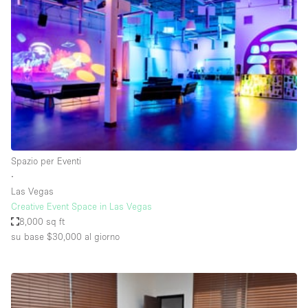
Servizio
Acquista
Conferenza
Meeting
Ufficio
fotografico
Condividi
Tipo di spazio
Acquista Condividi
Spazio per Eventi
∙
Altro
Las Vegas
Appartamento/loft
Creative Event Space in Las Vegas
8,000 sq ft
Atelier / Laboratorio
su base $30,000
al giorno
Boutique/negozio
Camion
Container