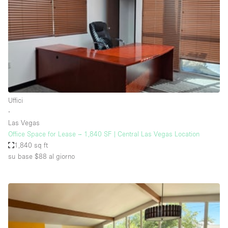
Fiera/festival
Galleria d'arte
Hall
Imbarcazione
Magazzino
Negozio in centro commerciale
Uffici
∙
Ristorante/bar/caffè
Las Vegas
Sala conferenze
Office Space for Lease – 1,840 SF | Central Las Vegas Location
1,840 sq ft
Sala riunioni
su base $88
al giorno
Salone
Spazio creativo
Spazio hall
Spazio per Eventi