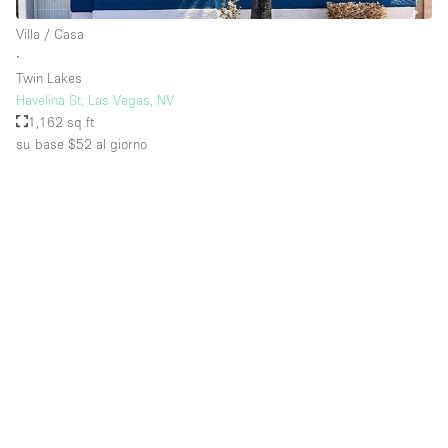
Villa / Casa
∙
Piano/Accesso
Twin Lakes
Havelina St, Las Vegas, NV
Seminterrato
1,162 sq ft
su base $52
al giorno
Piano terra su corte
Piano terra su strada
Centro commerciale
Terrazza
Di sopra
Altro