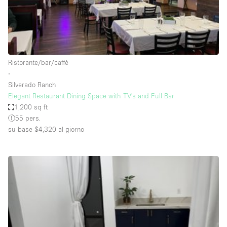
Aria condizionata
Arredamento
Ascensore
Ristorante/bar/caffè
Attaccapanni
∙
Silverado Ranch
Attrezzature da ufficio
Elegant Restaurant Dining Space with TV's and Full Bar
Bagni
1,200 sq ft
55 pers.
Bagno
su base $4,320
al giorno
Banconi
Bar
Camere Multiple
Camerini di prova
Concierge
Cucina