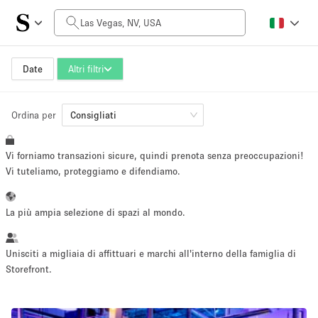
Prezzo al giorno
$0
$5,000+
Date
Altri filtri
Ordina per
Dimensioni dello spazio
Consigliati
Vi forniamo transazioni sicure, quindi prenota senza preoccupazioni!
100 sq ft
5000+ sq ft
Vi tuteliamo, proteggiamo e difendiamo.
~ 13 persone
~ 650 persone
La più ampia selezione di spazi al mondo.
Tipo di progetto
Unisciti a migliaia di affittuari e marchi all'interno della famiglia di
Storefront.
Evento
Vendita
Showroom
Evento
Cibo
artistico