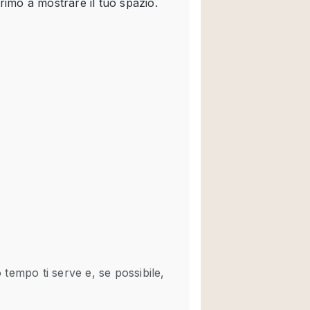
Spazio unico
Stand / Chiosco / 
Terrazzo
Villa / Casa
Ampia Porta d'Ingr
Aria condizionata
Ascensore
Attrezzature da uff
Bagno
Bar
Camerini di prova
Cucina