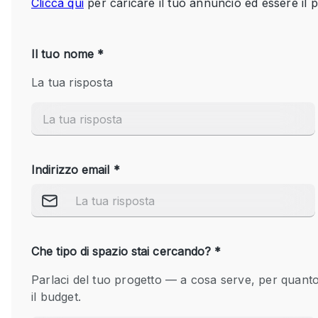
Spazio pubblicitario
Stand / Bancarella
Studio fotografico / riprese
Uffici
Dotazioni dello 
Accesso per disabili
spazio
Animals Friendly
Arredamento
Attaccapanni
Bagni
Banconi
Camere Multiple
Concierge