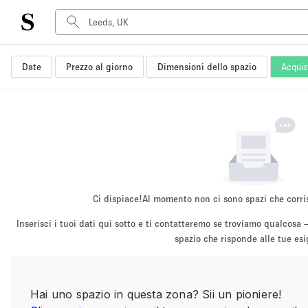
Date
Prezzo al giorno
Dimensioni dello spazio
Acquis
Tipo di spazio
Acquista Condividi
Appartamento/loft
Boutique/negozio
Container
Galleria d'arte
Imbarcazione
Ci dispiace!
Al momento non ci sono spazi che corri
Negozio in centro commerciale
Inserisci i tuoi dati qui sotto e ti contatteremo se troviamo qualco
Sala conferenze
spazio che risponde alle tue es
Salone
Spazio hall