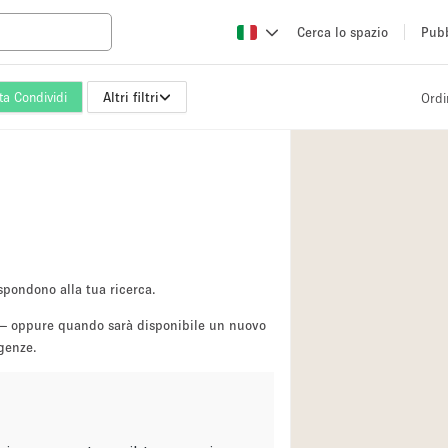
Cerca lo spazio
Pubb
ta Condividi
Altri filtri
Ordi
Altro
Atelier / Laborator
Camion
Fiera/festival
Hall
Magazzino
spondono alla tua ricerca.
Ristorante/bar/caf
sa — oppure quando sarà disponibile un nuovo
igenze.
Sala riunioni
Spazio creativo
Spazio per Eventi