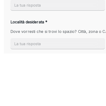
Elettricità
Giardino
Impianto audiovisivo
Internet
Livello strada
Magazzino
Piano terra
Riscaldamento
Smoking Area
Spazio living
Terrace
Vetrina
Water Access