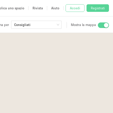
lica uno spazio
Rivista
Aiuto
Accedi
Registrati
na per
Consigliati
Mostra la mappa
io
fè