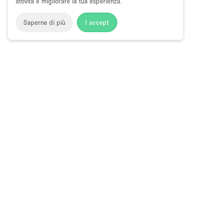
attività e migliorare la tua esperienza.
Saperne di più
I accept
Storefront
>
Affitta spazi di Shop Sharing
>
Spazi di Shop Sh
Spazi di Shop Sharing a Leeds
Choose
Tutte le local
Italiano
a
Tutti i tipi di
Language
Spazi retail
Negozi pop-
Spazi per ev