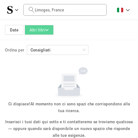
Prezzo al giorno
0€
5.000€+
Date
Altri filtri
Ordina per
Dimensioni dello spazio
Consigliati
10 m²
500+ m²
~ 13 persone
~ 650 persone
Tipo di progetto
Ci dispiace!
Al momento non ci sono spazi che corrispondono alla
tua ricerca.
Inserisci i tuoi dati qui sotto e ti contatteremo se troviamo qualcosa
Evento
— oppure quando sarà disponibile un nuovo spazio che risponde
Vendita
Showroom
Evento
Cibo
artistico
alle tue esigenze.