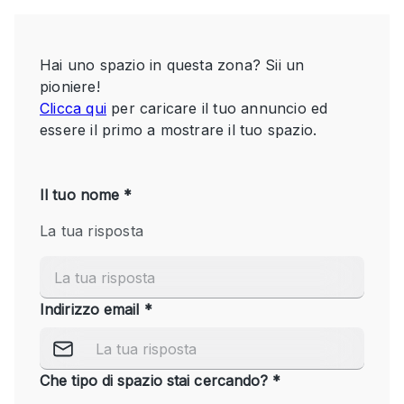
Servizio
Acquista
Conferenza
Meeting
Ufficio
fotografico
Condividi
Tipo di spazio
Acquista Condividi
Altro
Appartamento/loft
Atelier / Laboratorio
Boutique/negozio
Camion
Container