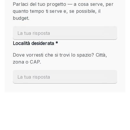
Fiera/festival
Galleria d'arte
Hall
Imbarcazione
Magazzino
Negozio in centro commerciale
Ristorante/bar/caffè
Sala conferenze
Sala riunioni
Salone
Spazio creativo
Spazio hall
Spazio per Eventi