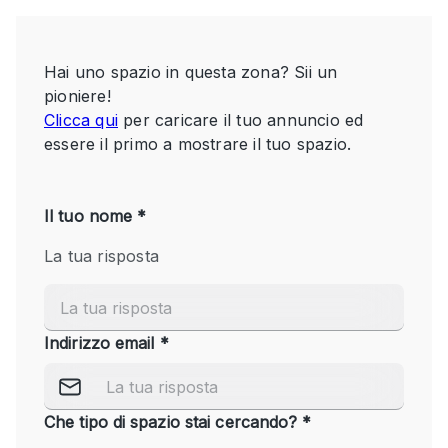
Servizio
Acquista
Conferenza
Meeting
Ufficio
fotografico
Condividi
Tipo di spazio
Acquista Condividi
Altro
Appartamento/loft
Atelier / Laboratorio
Boutique/negozio
Camion
Container