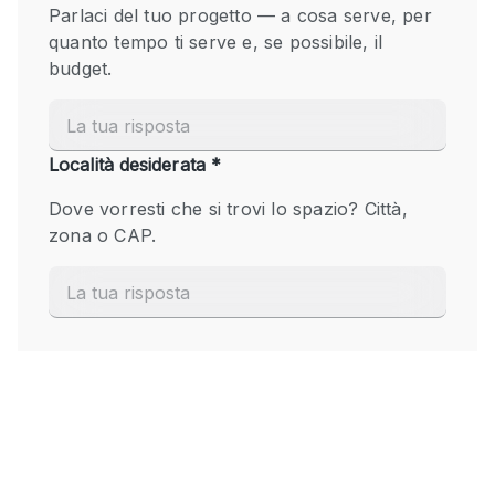
Fiera/festival
Galleria d'arte
Hall
Imbarcazione
Magazzino
Negozio in centro commerciale
Ristorante/bar/caffè
Sala conferenze
Sala riunioni
Salone
Spazio creativo
Spazio hall
Spazio per Eventi