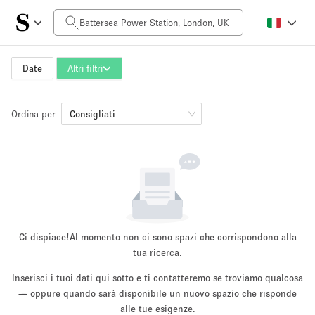
Prezzo al giorno
£0
£5,000+
Date
Altri filtri
Ordina per
Dimensioni dello spazio
Consigliati
100 sq ft
5000+ sq ft
~ 13 persone
~ 650 persone
Tipo di progetto
Ci dispiace!
Al momento non ci sono spazi che corrispondono alla
tua ricerca.
Inserisci i tuoi dati qui sotto e ti contatteremo se troviamo qualcosa
Evento
— oppure quando sarà disponibile un nuovo spazio che risponde
Vendita
Showroom
Evento
Cibo
artistico
alle tue esigenze.