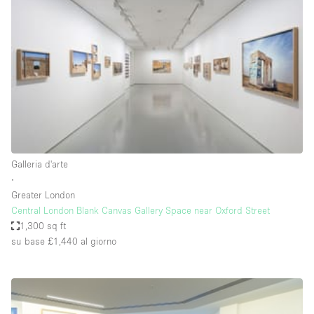
Servizio
Acquista
Conferenza
Meeting
Ufficio
fotografico
Condividi
Tipo di spazio
Acquista Condividi
Galleria d'arte
∙
Altro
Greater London
Appartamento/loft
Central London Blank Canvas Gallery Space near Oxford Street
1,300 sq ft
Atelier / Laboratorio
su base £1,440
al giorno
Boutique/negozio
Camion
Container