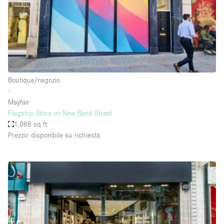
Spazio pubblicitario
Spazio unico
Stand / Bancarella
Stand / Chiosco / Stand
Studio fotografico / riprese
Boutique/negozio
∙
Terrazzo
Mayfair
Uffici
Flagship Store on New Bond Street
1,988 sq ft
Villa / Casa
Prezzo: disponibile su richiesta
Dotazioni dello spazio
Accesso per disabili
Ampia Porta d'Ingresso
Animals Friendly