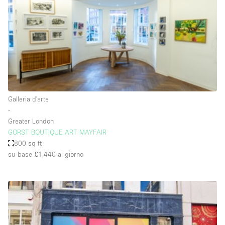
Fiera/festival
Galleria d'arte
Hall
Imbarcazione
Magazzino
Negozio in centro commerciale
Galleria d'arte
∙
Ristorante/bar/caffè
Greater London
Sala conferenze
GORST BOUTIQUE ART MAYFAIR
800 sq ft
Sala riunioni
su base £1,440
al giorno
Salone
Spazio creativo
Spazio hall
Spazio per Eventi