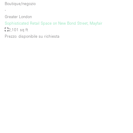
Boutique/negozio
∙
Greater London
Piano/Accesso
Sophisticated Retail Space on New Bond Street, Mayfair
2,101 sq ft
Seminterrato
Prezzo: disponibile su richiesta
Piano terra su corte
Piano terra su strada
Centro commerciale
Terrazza
Di sopra
Altro