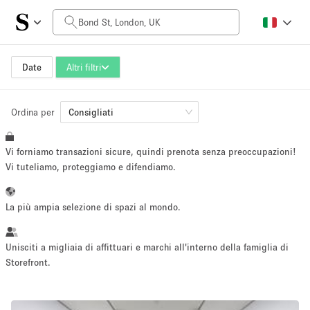
Prezzo al giorno
£0
£5,000+
Date
Altri filtri
Ordina per
Dimensioni dello spazio
Consigliati
Vi forniamo transazioni sicure, quindi prenota senza preoccupazioni!
100 sq ft
5000+ sq ft
Vi tuteliamo, proteggiamo e difendiamo.
~ 13 persone
~ 650 persone
La più ampia selezione di spazi al mondo.
Tipo di progetto
Unisciti a migliaia di affittuari e marchi all'interno della famiglia di
Storefront.
Evento
Vendita
Showroom
Evento
Cibo
artistico