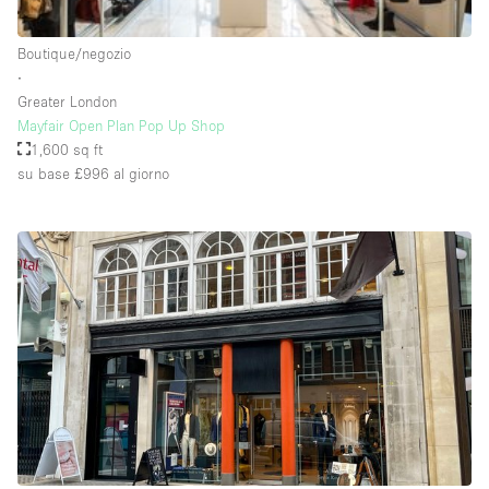
Raw
Boutique/negozio
Riscaldamento
∙
Greater London
Sistema di sicurezza
Mayfair Open Plan Pop Up Shop
Smoking Area
1,600 sq ft
su base £996
al giorno
Soundproof
Spazio living
Stile Haussmann
Terrace
Tetto / Terrazza
Vetrina
Vista incredibile
Water Access
Whitebox / Minimal