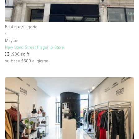
Elettricità
Esposizione di Automobili
Boutique/negozio
Giardino
∙
Mayfair
Illuminazione
New Bond Street Flagship Store
Impianto audiovisivo
1,900 sq ft
su base £600
al giorno
Industriale
Internet
Licenza per Liquori
Livello strada
Luce Diurna
Magazzino
Parcheggio privato
Piano terra