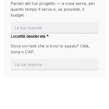
Fiera/festival
Galleria d'arte
Hall
Imbarcazione
Magazzino
Negozio in centro commerciale
Ristorante/bar/caffè
Sala conferenze
Sala riunioni
Salone
Spazio creativo
Spazio hall
Spazio per Eventi