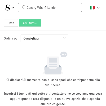
Prezzo al giorno
£0
£5,000+
Date
Altri filtri
Ordina per
Dimensioni dello spazio
Consigliati
100 sq ft
5000+ sq ft
~ 13 persone
~ 650 persone
Tipo di progetto
Ci dispiace!
Al momento non ci sono spazi che corrispondono alla
tua ricerca.
Inserisci i tuoi dati qui sotto e ti contatteremo se troviamo qualcosa
Evento
— oppure quando sarà disponibile un nuovo spazio che risponde
Vendita
Showroom
Evento
Cibo
artistico
alle tue esigenze.