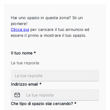
Servizio
Acquista
Conferenza
Meeting
Ufficio
fotografico
Condividi
Tipo di spazio
Acquista Condividi
Altro
Appartamento/loft
Atelier / Laboratorio
Boutique/negozio
Camion
Container