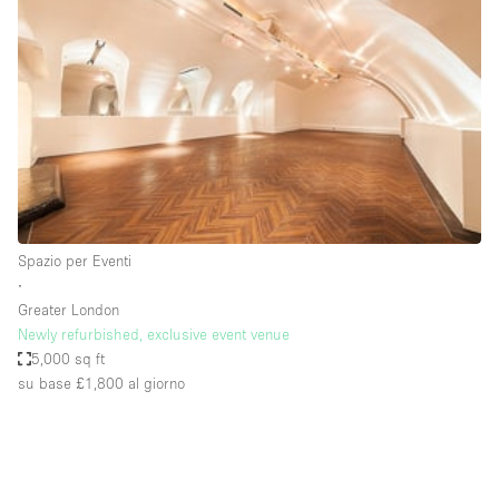
Servizio
Acquista
Conferenza
Meeting
Ufficio
fotografico
Condividi
Tipo di spazio
Acquista Condividi
Spazio per Eventi
∙
Altro
Greater London
Appartamento/loft
Newly refurbished, exclusive event venue
5,000 sq ft
Atelier / Laboratorio
su base £1,800
al giorno
Boutique/negozio
Camion
Container