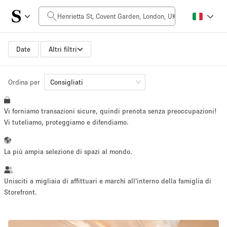
Prezzo al giorno
£0
£5,000+
Date
Altri filtri
Ordina per
Dimensioni dello spazio
Consigliati
Vi forniamo transazioni sicure, quindi prenota senza preoccupazioni!
100 sq ft
5000+ sq ft
Vi tuteliamo, proteggiamo e difendiamo.
~ 13 persone
~ 650 persone
La più ampia selezione di spazi al mondo.
Tipo di progetto
Unisciti a migliaia di affittuari e marchi all'interno della famiglia di
Storefront.
Evento
Vendita
Showroom
Evento
Cibo
artistico