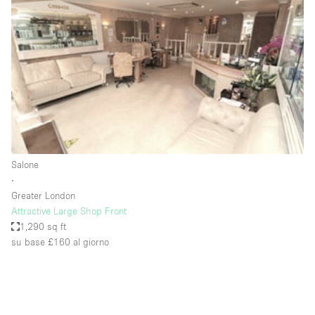
Servizio
Acquista
Conferenza
Meeting
Ufficio
fotografico
Condividi
Tipo di spazio
Acquista Condividi
Salone
∙
Altro
Greater London
Appartamento/loft
Attractive Large Shop Front
1,290 sq ft
Atelier / Laboratorio
su base £160
al giorno
Boutique/negozio
Camion
Container