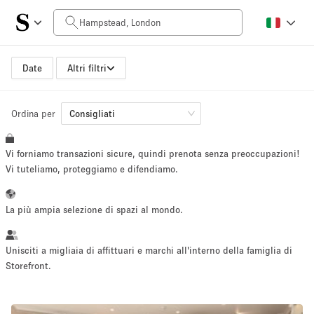
Prezzo al giorno
£0
£5,000+
Date
Altri filtri
Ordina per
Dimensioni dello spazio
Consigliati
Vi forniamo transazioni sicure, quindi prenota senza preoccupazioni!
100 sq ft
5000+ sq ft
Vi tuteliamo, proteggiamo e difendiamo.
~ 13 persone
~ 650 persone
La più ampia selezione di spazi al mondo.
Tipo di progetto
Unisciti a migliaia di affittuari e marchi all'interno della famiglia di
Storefront.
Evento
Vendita
Showroom
Evento
Cibo
artistico