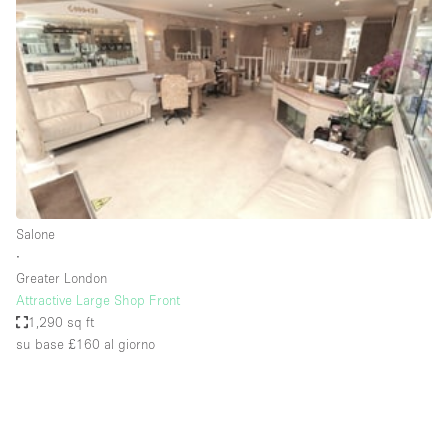
Servizio
Acquista
Conferenza
Meeting
Ufficio
fotografico
Condividi
Tipo di spazio
Acquista Condividi
Salone
∙
Altro
Greater London
Appartamento/loft
Attractive Large Shop Front
1,290 sq ft
Atelier / Laboratorio
su base £160
al giorno
Boutique/negozio
Camion
Container