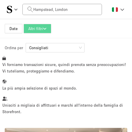
Prezzo al giorno
£0
£5,000+
Date
Altri filtri
Ordina per
Dimensioni dello spazio
Consigliati
Vi forniamo transazioni sicure, quindi prenota senza preoccupazioni!
100 sq ft
5000+ sq ft
Vi tuteliamo, proteggiamo e difendiamo.
~ 13 persone
~ 650 persone
La più ampia selezione di spazi al mondo.
Tipo di progetto
Unisciti a migliaia di affittuari e marchi all'interno della famiglia di
Storefront.
Evento
Vendita
Showroom
Evento
Cibo
artistico