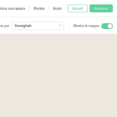
lica uno spazio
Rivista
Aiuto
Accedi
Registrati
na per
Consigliati
Mostra la mappa
io
fè