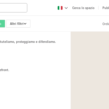
Cerca lo spazio
Pubb
a
Altri filtri
Ordi
Altro
Atelier / Laborator
i tuteliamo, proteggiamo e difendiamo.
Camion
Fiera/festival
Hall
Magazzino
efront.
Ristorante/bar/caf
Sala riunioni
Spazio creativo
Spazio per Eventi