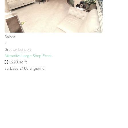
Spazio pubblicitario
Stand / Bancarella
Studio fotografico / riprese
Uffici
Salone
∙
Greater London
Dotazioni dello 
Accesso per disabili
Attractive Large Shop Front
spazio
1,290 sq ft
Animals Friendly
su base £160
al giorno
Arredamento
Attaccapanni
Bagni
Banconi
Camere Multiple
Concierge