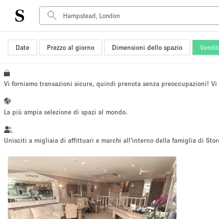
Date
Prezzo al giorno
Dimensioni dello spazio
Vendit
Tipo di spazio
Acquista Condividi
Appartamento/loft
Vi forniamo transazioni sicure, quindi prenota senza preoccupazioni! V
Boutique/negozio
Container
La più ampia selezione di spazi al mondo.
Galleria d'arte
Imbarcazione
Unisciti a migliaia di affittuari e marchi all'interno della famiglia di Stor
Negozio in centro commerciale
Sala conferenze
Salone
Spazio hall