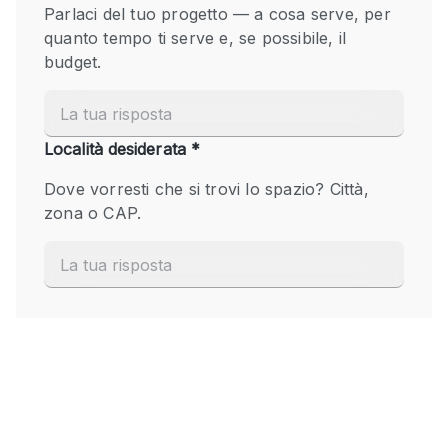
Fiera/festival
Galleria d'arte
Hall
Imbarcazione
Magazzino
Negozio in centro commerciale
Ristorante/bar/caffè
Sala conferenze
Sala riunioni
Salone
Spazio creativo
Spazio hall
Spazio per Eventi