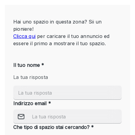
Servizio
Acquista
Conferenza
Meeting
Ufficio
fotografico
Condividi
Tipo di spazio
Acquista Condividi
Altro
Appartamento/loft
Atelier / Laboratorio
Boutique/negozio
Camion
Container