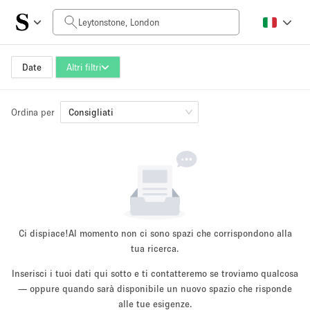
Prezzo al giorno
£0
£5,000+
Date
Altri filtri
Ordina per
Dimensioni dello spazio
Consigliati
100 sq ft
5000+ sq ft
~ 13 persone
~ 650 persone
Tipo di progetto
Ci dispiace!
Al momento non ci sono spazi che corrispondono alla
tua ricerca.
Inserisci i tuoi dati qui sotto e ti contatteremo se troviamo qualcosa
Evento
— oppure quando sarà disponibile un nuovo spazio che risponde
Vendita
Showroom
Evento
Cibo
artistico
alle tue esigenze.