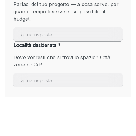
Fiera/festival
Galleria d'arte
Hall
Imbarcazione
Magazzino
Negozio in centro commerciale
Ristorante/bar/caffè
Sala conferenze
Sala riunioni
Salone
Spazio creativo
Spazio hall
Spazio per Eventi