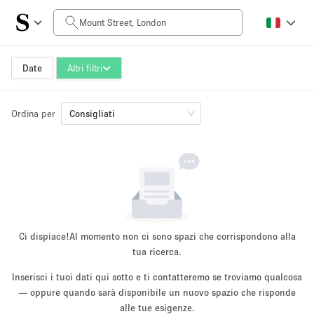
Prezzo al giorno
£0
£5,000+
Date
Altri filtri
Ordina per
Dimensioni dello spazio
Consigliati
100 sq ft
5000+ sq ft
~ 13 persone
~ 650 persone
Tipo di progetto
Ci dispiace!
Al momento non ci sono spazi che corrispondono alla
tua ricerca.
Inserisci i tuoi dati qui sotto e ti contatteremo se troviamo qualcosa
Evento
— oppure quando sarà disponibile un nuovo spazio che risponde
Vendita
Showroom
Evento
Cibo
artistico
alle tue esigenze.