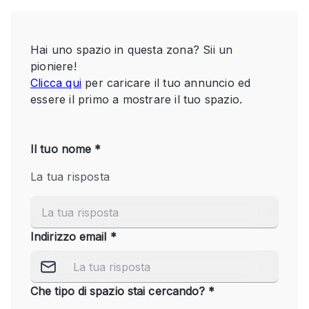
Servizio
Acquista
Conferenza
Meeting
Ufficio
fotografico
Condividi
Tipo di spazio
Acquista Condividi
Altro
Appartamento/loft
Atelier / Laboratorio
Boutique/negozio
Camion
Container