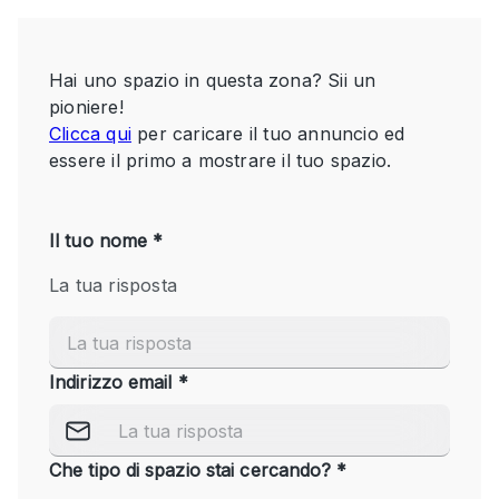
Servizio
Acquista
Conferenza
Meeting
Ufficio
fotografico
Condividi
Tipo di spazio
Acquista Condividi
Altro
Appartamento/loft
Atelier / Laboratorio
Boutique/negozio
Camion
Container