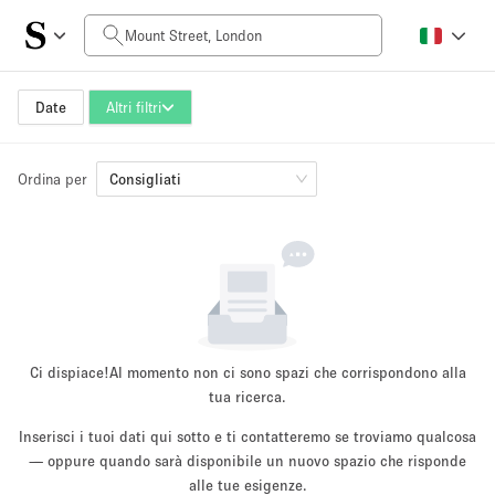
Prezzo al giorno
£0
£5,000+
Date
Altri filtri
Ordina per
Dimensioni dello spazio
Consigliati
100 sq ft
5000+ sq ft
~ 13 persone
~ 650 persone
Tipo di progetto
Ci dispiace!
Al momento non ci sono spazi che corrispondono alla
tua ricerca.
Inserisci i tuoi dati qui sotto e ti contatteremo se troviamo qualcosa
Evento
— oppure quando sarà disponibile un nuovo spazio che risponde
Vendita
Showroom
Evento
Cibo
artistico
alle tue esigenze.