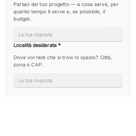
Fiera/festival
Galleria d'arte
Hall
Imbarcazione
Magazzino
Negozio in centro commerciale
Ristorante/bar/caffè
Sala conferenze
Sala riunioni
Salone
Spazio creativo
Spazio hall
Spazio per Eventi