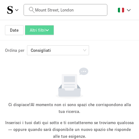
Prezzo al giorno
£0
£5,000+
Date
Altri filtri
Ordina per
Dimensioni dello spazio
Consigliati
100 sq ft
5000+ sq ft
~ 13 persone
~ 650 persone
Tipo di progetto
Ci dispiace!
Al momento non ci sono spazi che corrispondono alla
tua ricerca.
Inserisci i tuoi dati qui sotto e ti contatteremo se troviamo qualcosa
Evento
— oppure quando sarà disponibile un nuovo spazio che risponde
Vendita
Showroom
Evento
Cibo
artistico
alle tue esigenze.