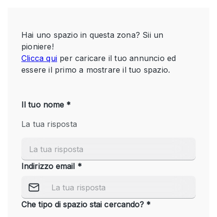
Servizio
Acquista
Conferenza
Meeting
Ufficio
fotografico
Condividi
Tipo di spazio
Acquista Condividi
Altro
Appartamento/loft
Atelier / Laboratorio
Boutique/negozio
Camion
Container