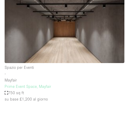
Servizio
Acquista
Conferenza
Meeting
Ufficio
fotografico
Condividi
Tipo di spazio
Acquista Condividi
Spazio per Eventi
∙
Altro
Mayfair
Appartamento/loft
Prime Event Space, Mayfair
750 sq ft
Atelier / Laboratorio
su base £1,200
al giorno
Boutique/negozio
Camion
Container