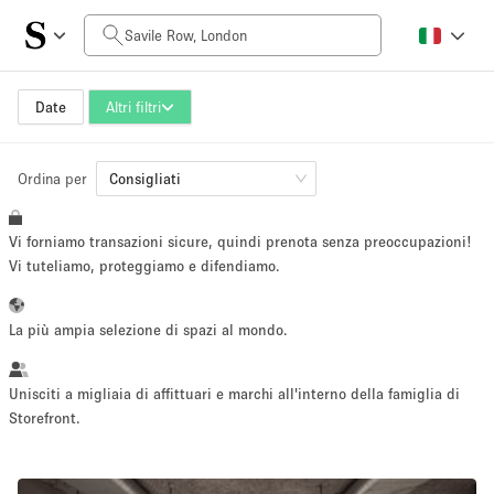
Prezzo al giorno
£0
£5,000+
Date
Altri filtri
Ordina per
Dimensioni dello spazio
Consigliati
Vi forniamo transazioni sicure, quindi prenota senza preoccupazioni!
100 sq ft
5000+ sq ft
Vi tuteliamo, proteggiamo e difendiamo.
~ 13 persone
~ 650 persone
La più ampia selezione di spazi al mondo.
Tipo di progetto
Unisciti a migliaia di affittuari e marchi all'interno della famiglia di
Storefront.
Evento
Vendita
Showroom
Evento
Cibo
artistico