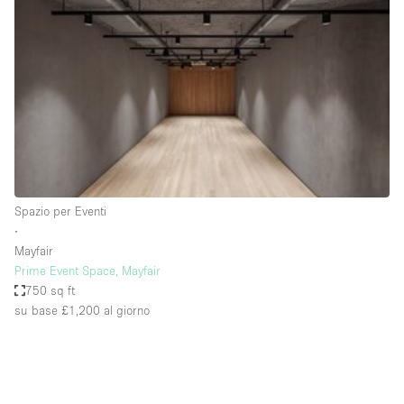
Servizio
Acquista
Conferenza
Meeting
Ufficio
fotografico
Condividi
Tipo di spazio
Acquista Condividi
Spazio per Eventi
∙
Altro
Mayfair
Appartamento/loft
Prime Event Space, Mayfair
750 sq ft
Atelier / Laboratorio
su base £1,200
al giorno
Boutique/negozio
Camion
Container