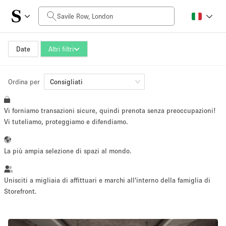
Prezzo al giorno
£0
£5,000+
Date
Altri filtri
Ordina per
Dimensioni dello spazio
Consigliati
Vi forniamo transazioni sicure, quindi prenota senza preoccupazioni!
100 sq ft
5000+ sq ft
Vi tuteliamo, proteggiamo e difendiamo.
~ 13 persone
~ 650 persone
La più ampia selezione di spazi al mondo.
Tipo di progetto
Unisciti a migliaia di affittuari e marchi all'interno della famiglia di
Storefront.
Evento
Vendita
Showroom
Evento
Cibo
artistico