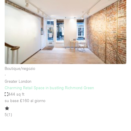
Servizio
Acquista
Conferenza
Meeting
Ufficio
fotografico
Condividi
Tipo di spazio
Acquista Condividi
Boutique/negozio
∙
Altro
Greater London
Appartamento/loft
Charming Retail Space in bustling Richmond Green
444 sq ft
Atelier / Laboratorio
su base £160
al giorno
Boutique/negozio
5
(
1
)
Camion
Container