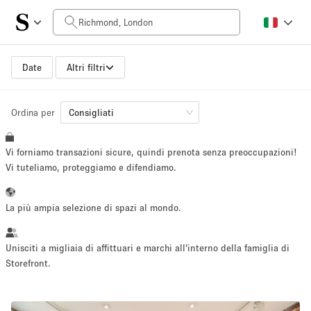
Prezzo al giorno
£0
£5,000+
Date
Altri filtri
Ordina per
Dimensioni dello spazio
Consigliati
Vi forniamo transazioni sicure, quindi prenota senza preoccupazioni!
100 sq ft
5000+ sq ft
Vi tuteliamo, proteggiamo e difendiamo.
~ 13 persone
~ 650 persone
La più ampia selezione di spazi al mondo.
Tipo di progetto
Unisciti a migliaia di affittuari e marchi all'interno della famiglia di
Storefront.
Evento
Vendita
Showroom
Evento
Cibo
artistico