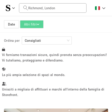
Prezzo al giorno
£0
£5,000+
Date
Altri filtri
Ordina per
Dimensioni dello spazio
Consigliati
Vi forniamo transazioni sicure, quindi prenota senza preoccupazioni!
100 sq ft
5000+ sq ft
Vi tuteliamo, proteggiamo e difendiamo.
~ 13 persone
~ 650 persone
La più ampia selezione di spazi al mondo.
Tipo di progetto
Unisciti a migliaia di affittuari e marchi all'interno della famiglia di
Storefront.
Evento
Vendita
Showroom
Evento
Cibo
artistico