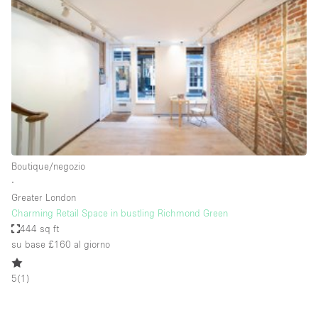
Servizio
Acquista
Conferenza
Meeting
Ufficio
fotografico
Condividi
Tipo di spazio
Acquista Condividi
Boutique/negozio
∙
Altro
Greater London
Appartamento/loft
Charming Retail Space in bustling Richmond Green
444 sq ft
Atelier / Laboratorio
su base £160
al giorno
Boutique/negozio
5
(
1
)
Camion
Container