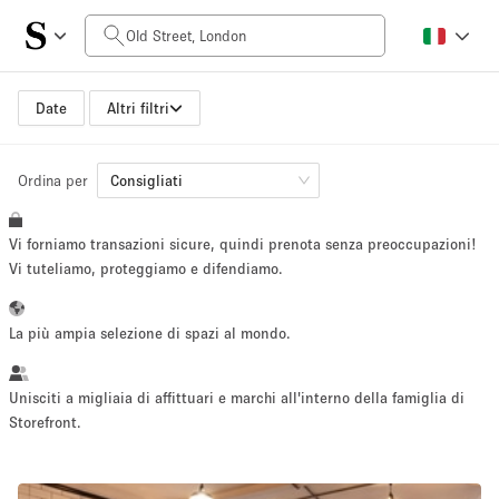
Prezzo al giorno
£0
£5,000+
Date
Altri filtri
Ordina per
Dimensioni dello spazio
Consigliati
Vi forniamo transazioni sicure, quindi prenota senza preoccupazioni!
100 sq ft
5000+ sq ft
Vi tuteliamo, proteggiamo e difendiamo.
~ 13 persone
~ 650 persone
La più ampia selezione di spazi al mondo.
Tipo di progetto
Unisciti a migliaia di affittuari e marchi all'interno della famiglia di
Storefront.
Evento
Vendita
Showroom
Evento
Cibo
artistico