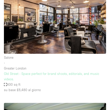
Servizio
Acquista
Conferenza
Meeting
Ufficio
fotografico
Condividi
Tipo di spazio
Acquista Condividi
Salone
∙
Altro
Greater London
Appartamento/loft
Old Street - Space perfect for brand shoots, editorials, and music
videos.
Atelier / Laboratorio
400 sq ft
Boutique/negozio
su base £6,480
al giorno
Camion
Container