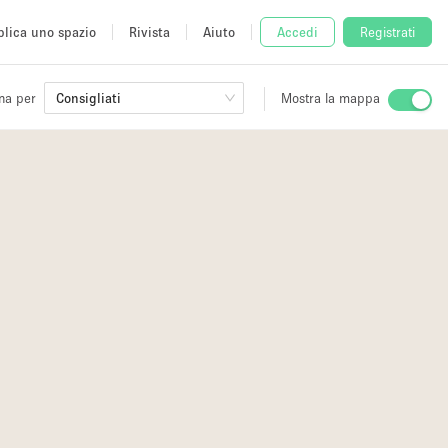
lica uno spazio
Rivista
Aiuto
Accedi
Registrati
na per
Consigliati
Mostra la mappa
io
fè