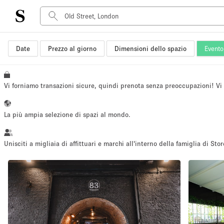
Date
Prezzo al giorno
Dimensioni dello spazio
Evento 
Tipo di spazio
Acquista Condividi
Appartamento/loft
Vi forniamo transazioni sicure, quindi prenota senza preoccupazioni! V
Boutique/negozio
Container
La più ampia selezione di spazi al mondo.
Galleria d'arte
Imbarcazione
Unisciti a migliaia di affittuari e marchi all'interno della famiglia di Stor
Negozio in centro commerciale
Sala conferenze
Salone
Spazio hall