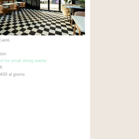
Spazio unico
Stand / Chiosco / 
Terrazzo
Villa / Casa
Eventi
ndon
Ampia Porta d'Ingr
ct for small dining events
ft
Aria condizionata
,400
al giorno
Ascensore
Attrezzature da uff
Bagno
Bar
Camerini di prova
Cucina