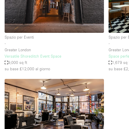
Spazio pubblicitario
Stand / Bancarella
Studio fotografico / riprese
Uffici
Spazio per Eventi
Spazio per 
∙
∙
Greater London
Greater Lo
Dotazioni dello 
Accesso per disabili
Versatile Shoreditch Event Space
Space perfe
spazio
9,000 sq ft
1,679 sq 
Animals Friendly
su base £12,000
al giorno
su base £2
Arredamento
Attaccapanni
Bagni
Banconi
Camere Multiple
Concierge