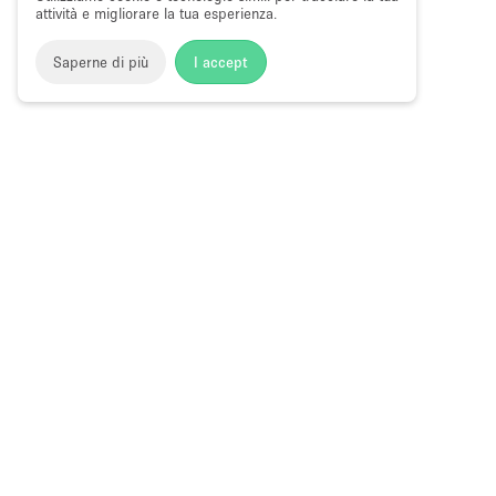
attività e migliorare la tua esperienza.
Saperne di più
I accept
Storefront
>
Affitta una galleria d'arte
>
Gallerie d'Arte e Spa
Gallerie d'Arte in Affitto a Old Street
Choose
Tutte le local
Italiano
a
Tutti i tipi di
Language
Spazi retail
Negozi pop-
Spazi per ev