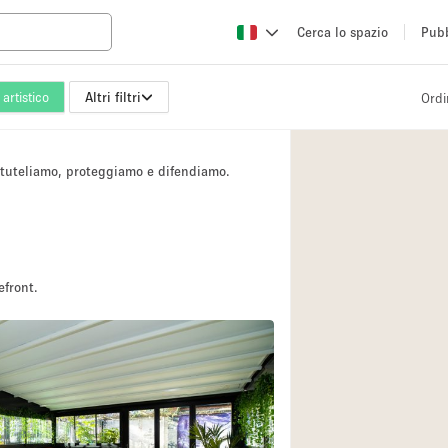
Cerca lo spazio
Pubb
artistico
Altri filtri
Ordi
Altro
Atelier / Laborator
i tuteliamo, proteggiamo e difendiamo.
Camion
Fiera/festival
Hall
Magazzino
efront.
Ristorante/bar/caf
Sala riunioni
Spazio creativo
Spazio per Eventi