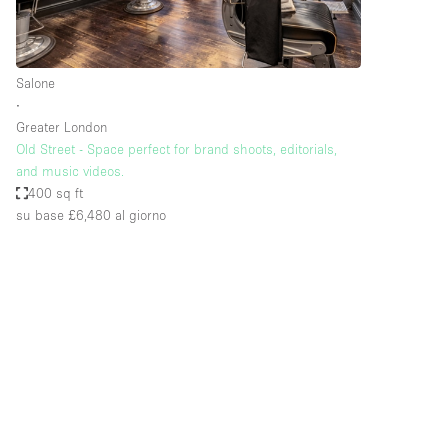
Elettricità
Giardino
Salone
Impianto audiovisivo
∙
Internet
Greater London
Old Street - Space perfect for brand shoots, editorials,
Livello strada
and music videos.
Magazzino
400 sq ft
su base £6,480
al giorno
Piano terra
Riscaldamento
Smoking Area
Spazio living
Terrace
Vetrina
Water Access