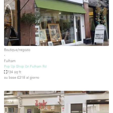
Fiera/festival
Galleria d'arte
Hall
Imbarcazione
Magazzino
Negozio in centro commerciale
Boutique/negozio
∙
Ristorante/bar/caffè
Fulham
Sala conferenze
Pop Up Shop On Fulham Rd
734 sq ft
Sala riunioni
su base £218
al giorno
Salone
Spazio creativo
Spazio hall
Spazio per Eventi