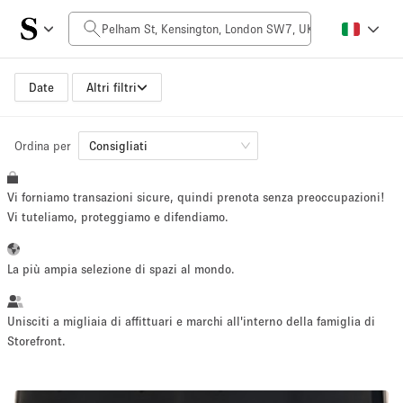
Prezzo al giorno
£0
£5,000+
Date
Altri filtri
Ordina per
Dimensioni dello spazio
Consigliati
Vi forniamo transazioni sicure, quindi prenota senza preoccupazioni!
100 sq ft
5000+ sq ft
Vi tuteliamo, proteggiamo e difendiamo.
~ 13 persone
~ 650 persone
La più ampia selezione di spazi al mondo.
Tipo di progetto
Unisciti a migliaia di affittuari e marchi all'interno della famiglia di
Storefront.
Evento
Vendita
Showroom
Evento
Cibo
artistico