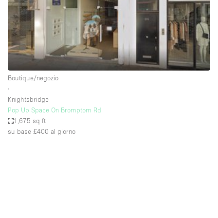
Spazio pubblicitario
Spazio unico
Stand / Bancarella
Stand / Chiosco / Stand
Studio fotografico / riprese
Boutique/negozio
∙
Terrazzo
Knightsbridge
Uffici
Pop Up Space On Bromptom Rd
1,675 sq ft
Villa / Casa
su base £400
al giorno
Dotazioni dello spazio
Accesso per disabili
Ampia Porta d'Ingresso
Animals Friendly