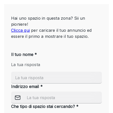
Servizio
Acquista
Conferenza
Meeting
Ufficio
fotografico
Condividi
Tipo di spazio
Acquista Condividi
Altro
Appartamento/loft
Atelier / Laboratorio
Boutique/negozio
Camion
Container