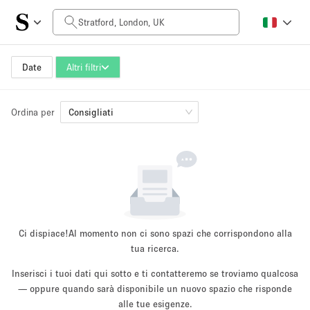
Prezzo al giorno
£0
£5,000+
Date
Altri filtri
Ordina per
Dimensioni dello spazio
Consigliati
100 sq ft
5000+ sq ft
~ 13 persone
~ 650 persone
Tipo di progetto
Ci dispiace!
Al momento non ci sono spazi che corrispondono alla
tua ricerca.
Inserisci i tuoi dati qui sotto e ti contatteremo se troviamo qualcosa
Evento
— oppure quando sarà disponibile un nuovo spazio che risponde
Vendita
Showroom
Evento
Cibo
artistico
alle tue esigenze.