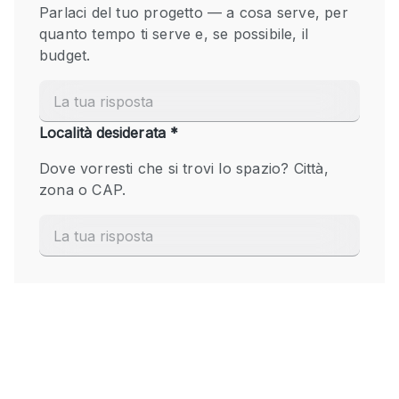
Fiera/festival
Galleria d'arte
Hall
Imbarcazione
Magazzino
Negozio in centro commerciale
Ristorante/bar/caffè
Sala conferenze
Sala riunioni
Salone
Spazio creativo
Spazio hall
Spazio per Eventi