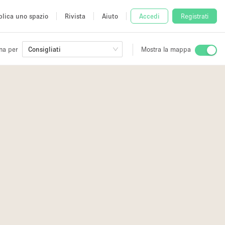
lica uno spazio
Rivista
Aiuto
Accedi
Registrati
na per
Consigliati
Mostra la mappa
io
fè