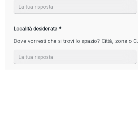
Elettricità
Giardino
Impianto audiovisivo
Internet
Livello strada
Magazzino
Piano terra
Riscaldamento
Smoking Area
Spazio living
Terrace
Vetrina
Water Access