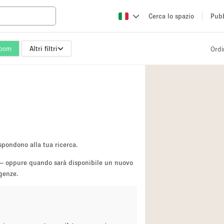
Cerca lo spazio
Pubb
oom
Altri filtri
Ordi
Altro
Atelier / Laborator
Camion
Fiera/festival
Hall
Magazzino
spondono alla tua ricerca.
Ristorante/bar/caf
sa — oppure quando sarà disponibile un nuovo
igenze.
Sala riunioni
Spazio creativo
Spazio per Eventi