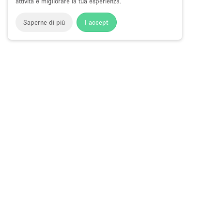
attività e migliorare la tua esperienza.
Saperne di più
I accept
Storefront
>
Affitta uno fashion showroom
>
Fashion Showr
Fashion Showroom in Affitto a Stratford
Choose
Tutte le local
Italiano
a
Tutti i tipi di
Language
Spazi retail
Negozi pop-
Spazi per ev