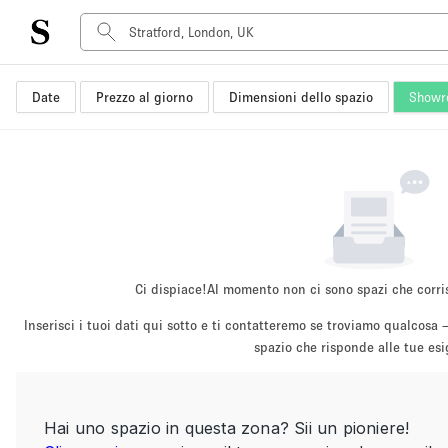
Date
Prezzo al giorno
Dimensioni dello spazio
Showr
Tipo di spazio
Acquista Condividi
Appartamento/loft
Boutique/negozio
Container
Galleria d'arte
Imbarcazione
Ci dispiace!
Al momento non ci sono spazi che corri
Negozio in centro commerciale
Inserisci i tuoi dati qui sotto e ti contatteremo se troviamo qualco
Sala conferenze
spazio che risponde alle tue es
Salone
Spazio hall