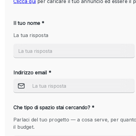
Spazio pubblicitario
Stand / Bancarella
Studio fotografico / riprese
Uffici
Dotazioni dello 
Accesso per disabili
spazio
Animals Friendly
Arredamento
Attaccapanni
Bagni
Banconi
Camere Multiple
Concierge