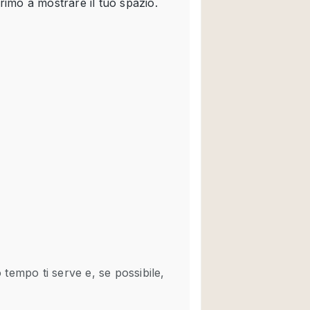
Spazio unico
Stand / Chiosco / 
Terrazzo
Villa / Casa
Ampia Porta d'Ingr
Aria condizionata
Ascensore
Attrezzature da uff
Bagno
Bar
Camerini di prova
Cucina