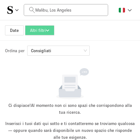
Prezzo al giorno
$0
$5,000+
Date
Altri filtri
Ordina per
Dimensioni dello spazio
Consigliati
100 sq ft
5000+ sq ft
~ 13 persone
~ 650 persone
Tipo di progetto
Ci dispiace!
Al momento non ci sono spazi che corrispondono alla
tua ricerca.
Inserisci i tuoi dati qui sotto e ti contatteremo se troviamo qualcosa
Evento
— oppure quando sarà disponibile un nuovo spazio che risponde
Vendita
Showroom
Evento
Cibo
artistico
alle tue esigenze.