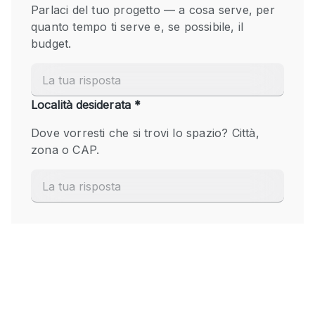
Fiera/festival
Galleria d'arte
Hall
Imbarcazione
Magazzino
Negozio in centro commerciale
Ristorante/bar/caffè
Sala conferenze
Sala riunioni
Salone
Spazio creativo
Spazio hall
Spazio per Eventi