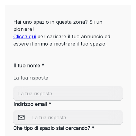
Servizio
Acquista
Conferenza
Meeting
Ufficio
fotografico
Condividi
Tipo di spazio
Acquista Condividi
Altro
Appartamento/loft
Atelier / Laboratorio
Boutique/negozio
Camion
Container