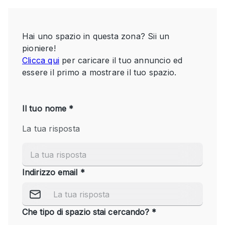
Servizio
Acquista
Conferenza
Meeting
Ufficio
fotografico
Condividi
Tipo di spazio
Acquista Condividi
Altro
Appartamento/loft
Atelier / Laboratorio
Boutique/negozio
Camion
Container