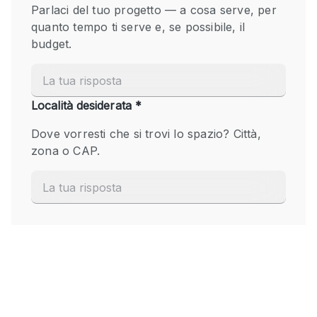
Fiera/festival
Galleria d'arte
Hall
Imbarcazione
Magazzino
Negozio in centro commerciale
Ristorante/bar/caffè
Sala conferenze
Sala riunioni
Salone
Spazio creativo
Spazio hall
Spazio per Eventi