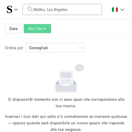
Prezzo al giorno
$0
$5,000+
Date
Altri filtri
Ordina per
Dimensioni dello spazio
Consigliati
100 sq ft
5000+ sq ft
~ 13 persone
~ 650 persone
Tipo di progetto
Ci dispiace!
Al momento non ci sono spazi che corrispondono alla
tua ricerca.
Inserisci i tuoi dati qui sotto e ti contatteremo se troviamo qualcosa
Evento
— oppure quando sarà disponibile un nuovo spazio che risponde
Vendita
Showroom
Evento
Cibo
artistico
alle tue esigenze.