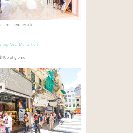
Esposizione di Aut
Illuminazione
centro commerciale
Industriale
Licenza per Liquori
Shop Near Monte Fort
Luce Diurna
Parcheggio privato
K$405
al giorno
Raw
Sistema di sicurez
Soundproof
Stile Haussmann
Tetto / Terrazza
Vista incredibile
Whitebox / Minima