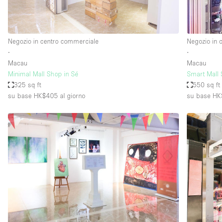
Elettricità
Giardino
Negozio in centro commerciale
Negozio in 
Impianto audiovisivo
∙
∙
Internet
Macau
Macau
Minimal Mall Shop in Sé
Smart Mall 
Livello strada
325 sq ft
550 sq ft
Magazzino
su base HK$405
al giorno
su base H
Piano terra
Riscaldamento
Smoking Area
Spazio living
Terrace
Vetrina
Water Access