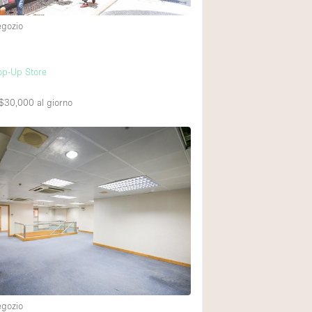
egozio
Piano terra su cort
Centro commercial
op-Up Store
Di sopra
$30,000
al giorno
egozio