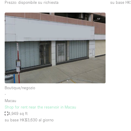
Prezzo: disponibile su richiesta
su base HK
Boutique/negozio
∙
Macau
Shop for rent near the reservoir in Macau
4,949 sq ft
su base HK$3,630
al giorno