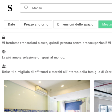
Date
Prezzo al giorno
Dimensioni dello spazio
Meeti
Tipo di spazio
Acquista Condividi
Appartamento/loft
Vi forniamo transazioni sicure, quindi prenota senza preoccupazioni! V
Boutique/negozio
Container
La più ampia selezione di spazi al mondo.
Galleria d'arte
Imbarcazione
Unisciti a migliaia di affittuari e marchi all'interno della famiglia di Stor
Negozio in centro commerciale
Sala conferenze
Salone
Spazio hall