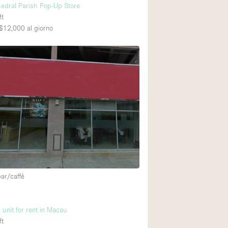
edral Parish Pop-Up Store
ft
$12,000
al giorno
bar/caffè
unit for rent in Macau
ft