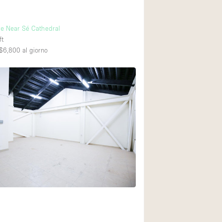
e Near Sé Cathedral
ft
$6,800
al giorno