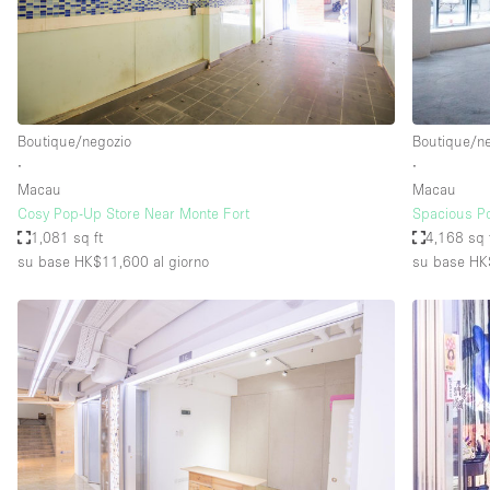
Spazio pubblicitario
Stand / Bancarella
Studio fotografico / riprese
Uffici
Boutique/negozio
Boutique/n
∙
∙
Macau
Macau
Dotazioni dello 
Accesso per disabili
Cosy Pop-Up Store Near Monte Fort
Spacious Po
spazio
1,081 sq ft
4,168 sq 
Animals Friendly
su base HK$11,600
al giorno
su base HK
Arredamento
Attaccapanni
Bagni
Banconi
Camere Multiple
Concierge