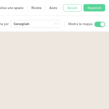
lica uno spazio
Rivista
Aiuto
Accedi
Registrati
na per
Consigliati
Mostra la mappa
io
fè