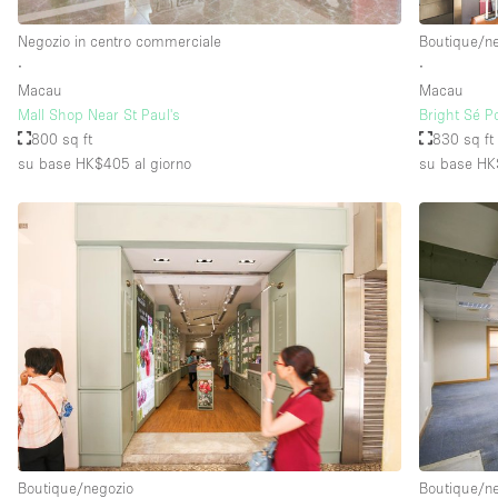
Negozio in centro commerciale
Boutique/n
∙
∙
Piano/Accesso
Seminterrato
Macau
Macau
Piano terra su strada
Mall Shop Near St Paul's
Bright Sé P
800 sq ft
830 sq ft
Terrazza
su base HK$405
al giorno
su base HK
Altro
Boutique/negozio
Boutique/n