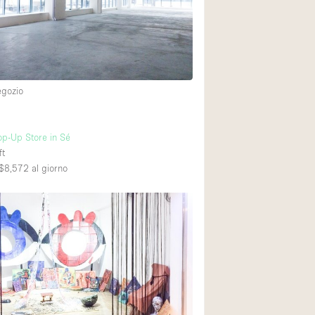
Spazio unico
Stand / Chiosco / 
Terrazzo
Villa / Casa
egozio
Ampia Porta d'Ingr
p-Up Store in Sé
ft
Aria condizionata
$8,572
al giorno
Ascensore
Attrezzature da uff
Bagno
Bar
Camerini di prova
Cucina