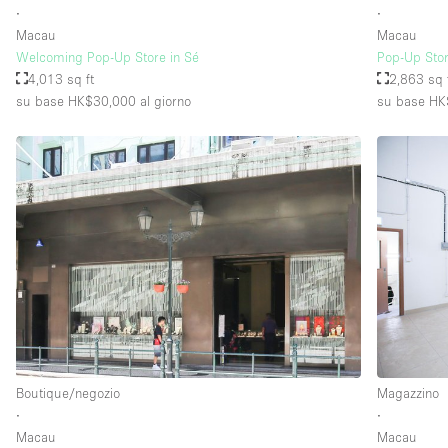
∙
∙
Macau
Macau
Welcoming Pop-Up Store in Sé
Pop-Up Stor
4,013 sq ft
2,863 sq 
su base HK$30,000
al giorno
su base HK
Boutique/negozio
Magazzino
∙
∙
Macau
Macau