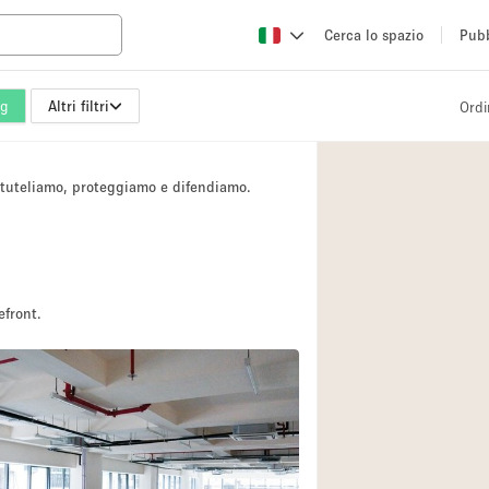
Cerca lo spazio
Pubb
ng
Altri filtri
Ordi
Altro
Atelier / Laborator
i tuteliamo, proteggiamo e difendiamo.
Camion
Fiera/festival
Hall
Magazzino
efront.
Ristorante/bar/caf
Sala riunioni
Spazio creativo
Spazio per Eventi