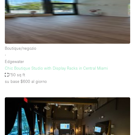
Spazio pubblicitario
Spazio unico
Stand / Bancarella
Stand / Chiosco / Stand
Studio fotografico / riprese
Boutique/negozio
∙
Terrazzo
Edgewater
Uffici
Chic Boutique Studio with Display Racks in Central Miami
750 sq ft
Villa / Casa
su base $600
al giorno
Dotazioni dello spazio
Accesso per disabili
Ampia Porta d'Ingresso
Animals Friendly