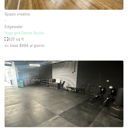
Raw
Spazio creativo
Riscaldamento
∙
Edgewater
Sistema di sicurezza
Yoga and Dance Studio
Smoking Area
925 sq ft
su base $984
al giorno
Soundproof
Spazio living
Stile Haussmann
Terrace
Tetto / Terrazza
Vetrina
Vista incredibile
Water Access
Whitebox / Minimal