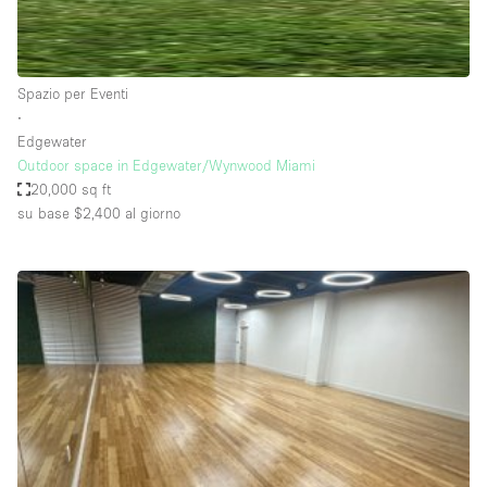
Elettricità
Esposizione di Automobili
Spazio per Eventi
Giardino
∙
Edgewater
Illuminazione
Outdoor space in Edgewater/Wynwood Miami
Impianto audiovisivo
20,000 sq ft
su base $2,400
al giorno
Industriale
Internet
Licenza per Liquori
Livello strada
Luce Diurna
Magazzino
Parcheggio privato
Piano terra