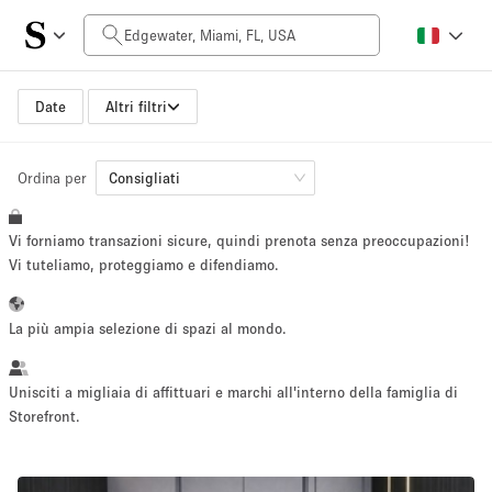
Prezzo al giorno
$0
$5,000+
Date
Altri filtri
Ordina per
Dimensioni dello spazio
Consigliati
Vi forniamo transazioni sicure, quindi prenota senza preoccupazioni!
100 sq ft
5000+ sq ft
Vi tuteliamo, proteggiamo e difendiamo.
~ 13 persone
~ 650 persone
La più ampia selezione di spazi al mondo.
Tipo di progetto
Unisciti a migliaia di affittuari e marchi all'interno della famiglia di
Storefront.
Evento
Vendita
Showroom
Evento
Cibo
artistico