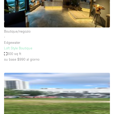
Aria condizionata
Arredamento
Ascensore
Boutique/negozio
Attaccapanni
∙
Edgewater
Attrezzature da ufficio
Loft Style Boutique
Bagni
600 sq ft
su base $990
al giorno
Bagno
Banconi
Bar
Camere Multiple
Camerini di prova
Concierge
Cucina