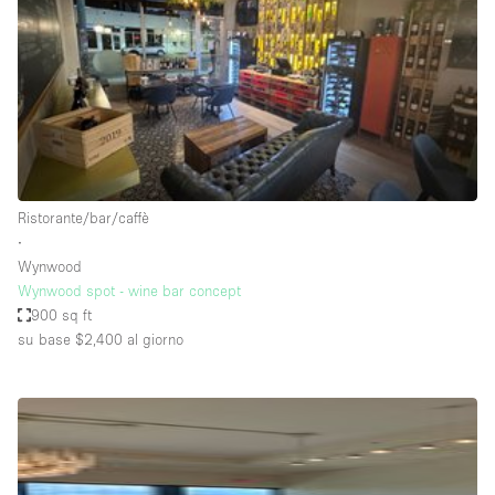
Fiera/festival
Galleria d'arte
Hall
Imbarcazione
Magazzino
Negozio in centro commerciale
Ristorante/bar/caffè
∙
Ristorante/bar/caffè
Wynwood
Sala conferenze
Wynwood spot - wine bar concept
900 sq ft
Sala riunioni
su base $2,400
al giorno
Salone
Spazio creativo
Spazio hall
Spazio per Eventi