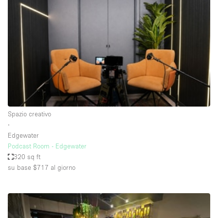
Servizio
Acquista
Conferenza
Meeting
Ufficio
fotografico
Condividi
Tipo di spazio
Acquista Condividi
Spazio creativo
∙
Altro
Edgewater
Appartamento/loft
Podcast Room - Edgewater
320 sq ft
Atelier / Laboratorio
su base $717
al giorno
Boutique/negozio
Camion
Container