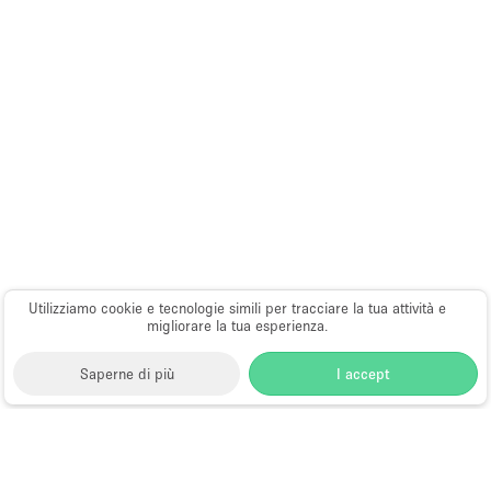
Utilizziamo cookie e tecnologie simili per tracciare la tua attività e
migliorare la tua esperienza.
Saperne di più
I accept
Storefront
>
Negozi e locali commerciali in affito
>
Negozi e Locali Commerciali a Miami
>
Negozi e