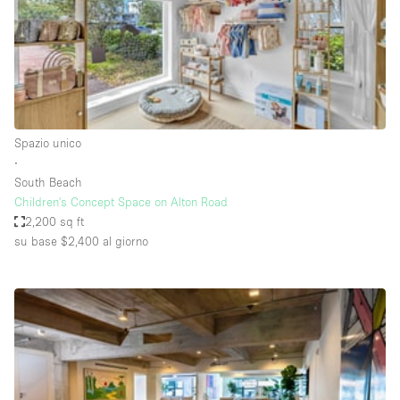
Spazio pubblicitario
Spazio unico
Stand / Bancarella
Stand / Chiosco / Stand
Studio fotografico / riprese
Spazio unico
∙
Terrazzo
South Beach
Uffici
Children's Concept Space on Alton Road
2,200 sq ft
Villa / Casa
su base $2,400
al giorno
Dotazioni dello spazio
Accesso per disabili
Ampia Porta d'Ingresso
Animals Friendly