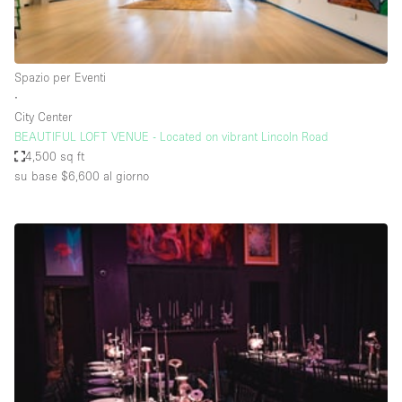
Elettricità
Esposizione di Automobili
Spazio per Eventi
Giardino
∙
City Center
Illuminazione
BEAUTIFUL LOFT VENUE - Located on vibrant Lincoln Road
Impianto audiovisivo
4,500 sq ft
su base $6,600
al giorno
Industriale
Internet
Licenza per Liquori
Livello strada
Luce Diurna
Magazzino
Parcheggio privato
Piano terra