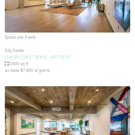
Aria condizionata
Arredamento
Ascensore
Spazio per Eventi
Attaccapanni
∙
City Center
Attrezzature da ufficio
LUXURY EVENT VENUE - ART DECO
Bagni
3,500 sq ft
su base $7,800
al giorno
Bagno
Banconi
Bar
Camere Multiple
Camerini di prova
Concierge
Cucina