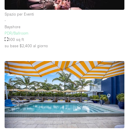
Raw
Spazio per Eventi
Riscaldamento
∙
Bayshore
Sistema di sicurezza
PDR/Ballroom
Smoking Area
500 sq ft
su base $2,400
al giorno
Soundproof
Spazio living
Stile Haussmann
Terrace
Tetto / Terrazza
Vetrina
Vista incredibile
Water Access
Whitebox / Minimal