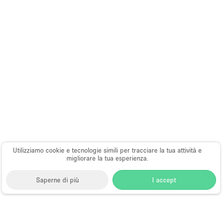
Utilizziamo cookie e tecnologie simili per tracciare la tua attività e
migliorare la tua esperienza.
Saperne di più
I accept
Storefront
>
Location per eventi
>
Location e Spazi per