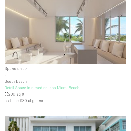
Servizio
Acquista
Conferenza
Meeting
Ufficio
fotografico
Condividi
Tipo di spazio
Acquista Condividi
Spazio unico
∙
Altro
South Beach
Appartamento/loft
Retail Space in a medical spa Miami Beach
200 sq ft
Atelier / Laboratorio
su base $80
al giorno
Boutique/negozio
Camion
Container