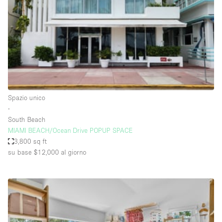
Fiera/festival
Galleria d'arte
Hall
Imbarcazione
Magazzino
Negozio in centro commerciale
Spazio unico
∙
Ristorante/bar/caffè
South Beach
Sala conferenze
MIAMI BEACH/Ocean Drive POPUP SPACE
3,800 sq ft
Sala riunioni
su base $12,000
al giorno
Salone
Spazio creativo
Spazio hall
Spazio per Eventi