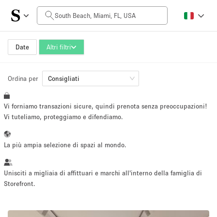
Prezzo al giorno
$0
$5,000+
Date
Altri filtri
Ordina per
Dimensioni dello spazio
Consigliati
Vi forniamo transazioni sicure, quindi prenota senza preoccupazioni!
100 sq ft
5000+ sq ft
Vi tuteliamo, proteggiamo e difendiamo.
~ 13 persone
~ 650 persone
La più ampia selezione di spazi al mondo.
Tipo di progetto
Unisciti a migliaia di affittuari e marchi all'interno della famiglia di
Storefront.
Evento
Vendita
Showroom
Evento
Cibo
artistico