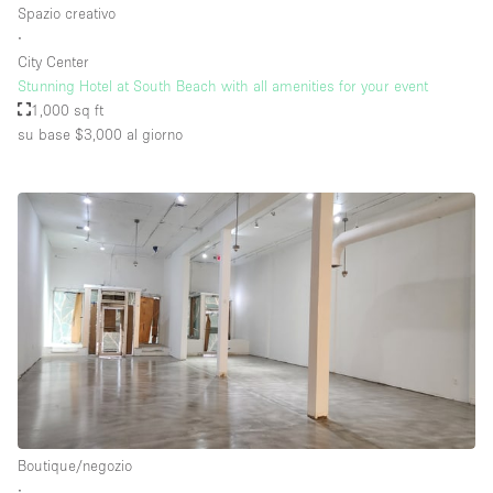
Spazio creativo
∙
City Center
Piano/Accesso
Stunning Hotel at South Beach with all amenities for your event
1,000 sq ft
Seminterrato
su base $3,000
al giorno
Piano terra su corte
Piano terra su strada
Centro commerciale
Terrazza
Di sopra
Altro
Boutique/negozio
∙