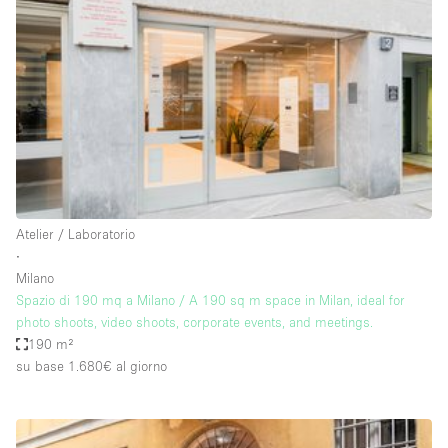
Servizio
Acquista
Conferenza
Meeting
Ufficio
fotografico
Condividi
Tipo di spazio
Acquista Condividi
Atelier / Laboratorio
∙
Altro
Milano
Appartamento/loft
Spazio di 190 mq a Milano / A 190 sq m space in Milan, ideal for
photo shoots, video shoots, corporate events, and meetings.
Atelier / Laboratorio
190 m²
Boutique/negozio
su base 1.680€
al giorno
Camion
Container