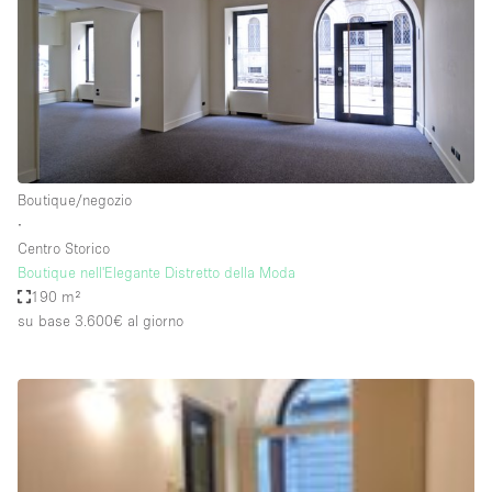
Spazio pubblicitario
Spazio unico
Stand / Bancarella
Stand / Chiosco / Stand
Studio fotografico / riprese
Boutique/negozio
Terrazzo
∙
Uffici
Centro Storico
Boutique nell'Elegante Distretto della Moda
Villa / Casa
190 m²
su base 3.600€
al giorno
Dotazioni dello spazio
Accesso per disabili
Ampia Porta d'Ingresso
Animals Friendly