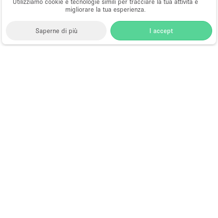
Utilizziamo cookie e tecnologie simili per tracciare la tua attività e
migliorare la tua esperienza.
Saperne di più
I accept
Storefront
>
Affitta sale per conferenze
>
Sale
Conferenze, Convegni e Congressi a Milano
>
Sale
Conferenze, Convegni e Congressi a Brera, Milano
Sale Conferenze in Affitto a Brera,
Milano
Choose
Tutte le località
Italiano
a
Tutti i tipi di spazi
Language
Spazi retail temporanei
Negozi pop-up
Spazi per eventi