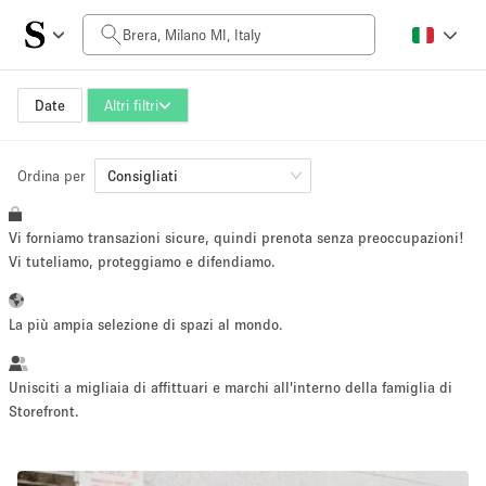
Prezzo al giorno
0€
5.000€+
Date
Altri filtri
Ordina per
Dimensioni dello spazio
Consigliati
Vi forniamo transazioni sicure, quindi prenota senza preoccupazioni!
10 m²
500+ m²
Vi tuteliamo, proteggiamo e difendiamo.
~ 13 persone
~ 650 persone
La più ampia selezione di spazi al mondo.
Tipo di progetto
Unisciti a migliaia di affittuari e marchi all'interno della famiglia di
Storefront.
Evento
Vendita
Showroom
Evento
Cibo
artistico