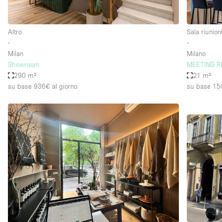
Altro
Sala riunion
∙
∙
Milan
Milano
Showroom
MEETING R
290 m²
21 m²
su base 936€
al giorno
su base 15