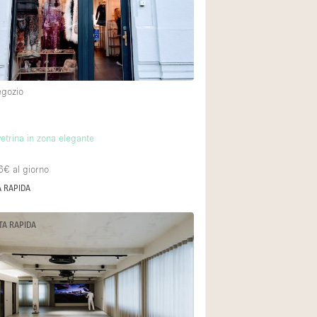
Spazio unico
Stand / Chiosco / 
Terrazzo
Villa / Casa
egozio
Ampia Porta d'Ingr
etrina in zona elegante
Aria condizionata
6€
al giorno
Ascensore
 RAPIDA
Attrezzature da uff
TA RAPIDA
Bagno
Bar
Camerini di prova
Cucina