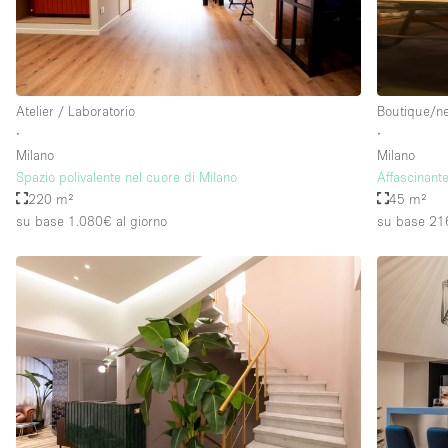
Atelier / Laboratorio
Boutique/n
∙
∙
Milano
Milano
Spazio polivalente nel cuore di Milano
Affascinante
220 m²
45 m²
su base 1.080€
al giorno
su base 21