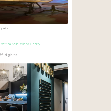
egozio
 vetrina nella Milano Liberty
6€
al giorno