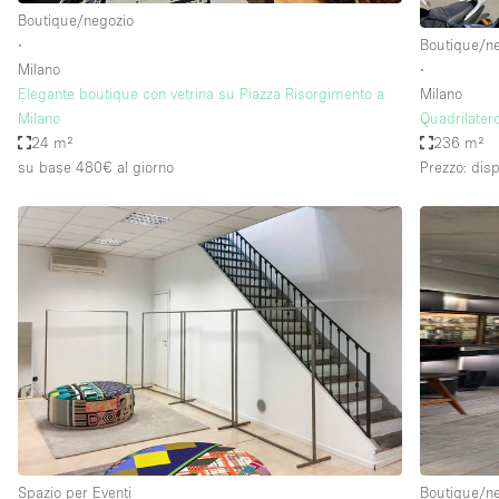
Boutique/negozio
∙
Boutique/n
Milano
∙
Elegante boutique con vetrina su Piazza Risorgimento a
Milano
Milano
Quadrilater
24 m²
236 m²
su base 480€
al giorno
Prezzo: disp
Spazio per Eventi
Boutique/n