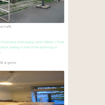
bar/caffè
t Faramacia Ambrosiana centro Milano / Porta
utdoor seating in front of the pharmacy in
n
0€
al giorno