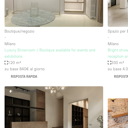
Elettricità
Giardino
Impianto audiovisivo
Boutique/negozio
Spazio per 
Internet
∙
∙
Milano
Milano
Livello strada
Luxury Showroom / Boutique available for events and
Bright sho
Magazzino
exhibitions
reception a
120 m²
330 m²
Piano terra
su base 840€
al giorno
su base 4.
Riscaldamento
RISPOSTA RAPIDA
RISPOSTA
Smoking Area
RISPOSTA RAPIDA
Spazio living
Terrace
Vetrina
Water Access