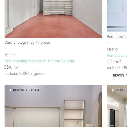
Spazio pubblicitario
Stand / Bancarella
Studio fotografico / riprese
Uffici
Boutique/n
Studio fotografico / riprese
∙
∙
Milano
Dotazioni dello 
Accesso per disabili
Milano
Romantica v
spazio
Sala shooting fotografico in Porta Venezia
25 m²
Animals Friendly
40 m²
su base 15
Arredamento
su base 360€
al giorno
RISPOSTA
Attaccapanni
RISPOSTA RAPIDA
RISPOS
Bagni
Banconi
Camere Multiple
Concierge