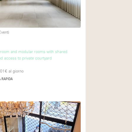
Esposizione di Aut
Illuminazione
Industriale
Eventi
Licenza per Liquori
Luce Diurna
wroom and modular rooms with shared
Parcheggio privato
nd access to private courtyard
Raw
001€
al giorno
Sistema di sicurez
 RAPIDA
Soundproof
Stile Haussmann
Tetto / Terrazza
Vista incredibile
Whitebox / Minima