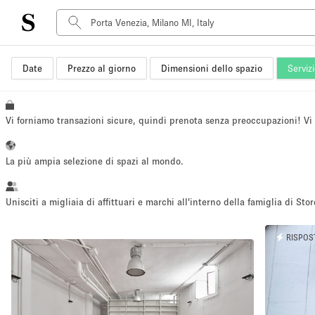
Date
Prezzo al giorno
Dimensioni dello spazio
Serviz
Tipo di spazio
Acquista Condividi
Appartamento/loft
Vi forniamo transazioni sicure, quindi prenota senza preoccupazioni! V
Boutique/negozio
Container
La più ampia selezione di spazi al mondo.
Galleria d'arte
Imbarcazione
Unisciti a migliaia di affittuari e marchi all'interno della famiglia di Stor
Negozio in centro commerciale
RISPOS
Sala conferenze
Salone
Spazio hall