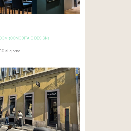
i
OOM (COMODITÀ E DESIGN)
0€
al giorno