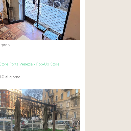
Piano terra su cort
Centro commercial
Di sopra
egozio
tore Porta Venezia - Pop-Up Store
1€
al giorno