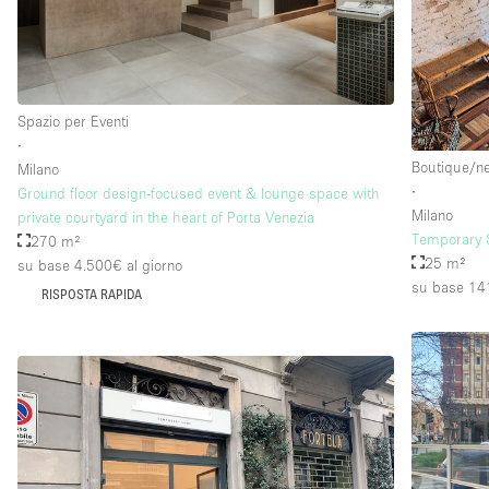
Piano/Accesso
Seminterrato
Piano terra su strada
Spazio per Eventi
∙
Terrazza
Boutique/n
Milano
Altro
∙
Ground floor design-focused event & lounge space with
Milano
private courtyard in the heart of Porta Venezia
Temporary S
270 m²
25 m²
su base 4.500€
al giorno
su base 14
RISPOSTA RAPIDA