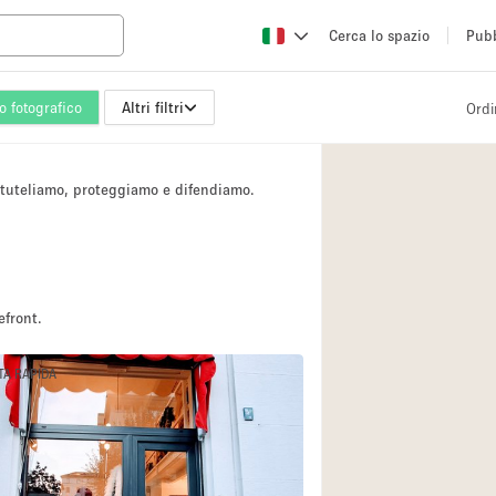
Cerca lo spazio
Pubb
io fotografico
Altri filtri
Ordi
Altro
Atelier / Laborator
i tuteliamo, proteggiamo e difendiamo.
Camion
Fiera/festival
Hall
Magazzino
efront.
Ristorante/bar/caf
TA RAPIDA
Sala riunioni
Spazio creativo
Spazio per Eventi