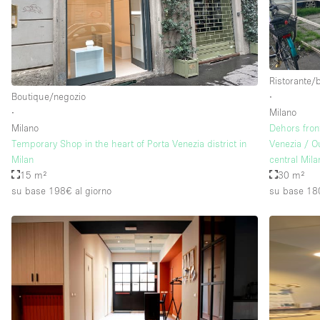
Ristorante/
Boutique/negozio
∙
∙
Milano
Milano
Dehors fron
Temporary Shop in the heart of Porta Venezia district in
Venezia / O
Milan
central Mila
15 m²
30 m²
su base 198€
al giorno
su base 18