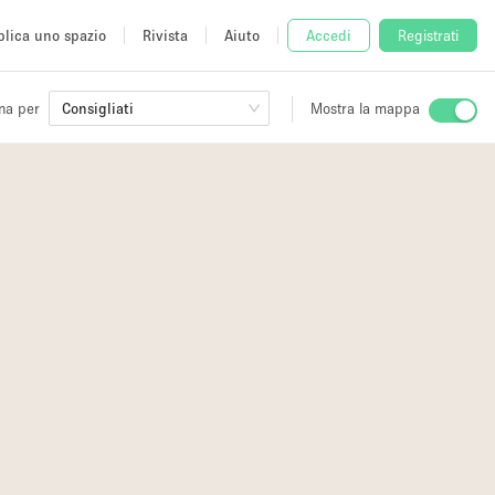
lica uno spazio
Rivista
Aiuto
Accedi
Registrati
na per
Consigliati
Mostra la mappa
io
fè