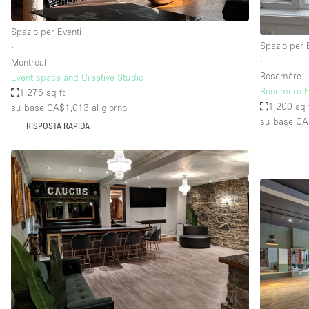
Spazio per Eventi
Spazio per 
∙
∙
Montréal
Rosemère
Event space and Creative Studio
Rosemere E
1,275 sq ft
1,200 sq 
su base CA$1,013
al giorno
su base C
RISPOSTA RAPIDA