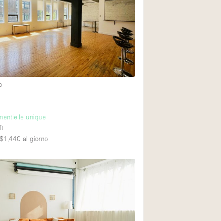
Spazio unico
Stand / Chiosco / 
Terrazzo
Villa / Casa
o
Ampia Porta d'Ingr
Aria condizionata
mentielle unique
Ascensore
ft
$1,440
al giorno
Attrezzature da uff
Bagno
Bar
Camerini di prova
Cucina