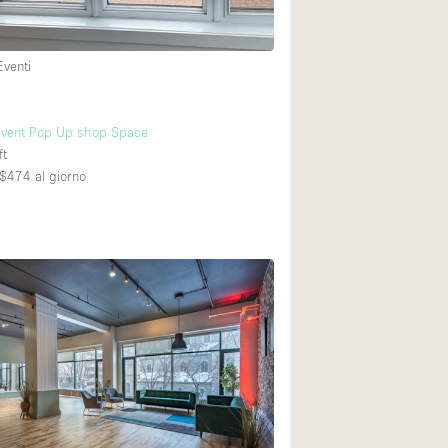
Eventi
vent Pop Up shop Space
ft
A$474
al giorno