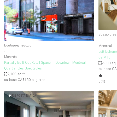
Elettricità
Giardino
Impianto audiovisivo
Internet
Spazio crea
∙
Livello strada
Boutique/negozio
Montreal
Magazzino
∙
Loft bohème
Montréal
de MTL
Piano terra
Partially Built-Out Retail Space in Downtown Montreal,
2,300 sq 
Riscaldamento
Quartier Des Spectacles
su base C
2,100 sq ft
Smoking Area
su base CA$150
al giorno
5
(
4
)
Spazio living
Terrace
RISPOSTA RAPIDA
Vetrina
Water Access