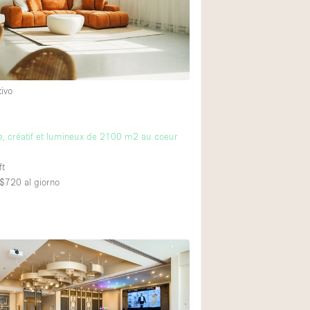
Esposizione di Aut
Illuminazione
Industriale
Licenza per Liquori
tivo
Luce Diurna
Parcheggio privato
, créatif et lumineux de 2100 m2 au coeur
Raw
ft
Sistema di sicurez
A$720
al giorno
Soundproof
Stile Haussmann
Tetto / Terrazza
Vista incredibile
Whitebox / Minima