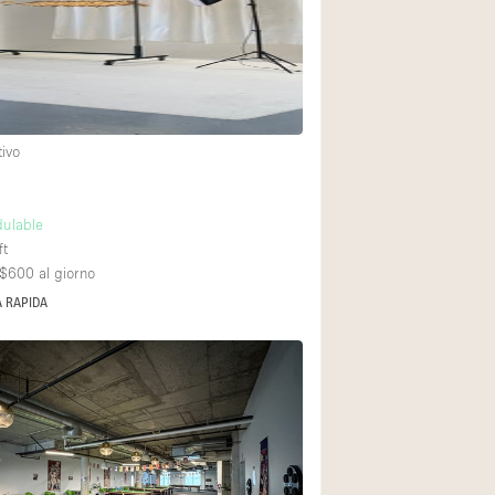
tivo
ulable
ft
A$600
al giorno
 RAPIDA