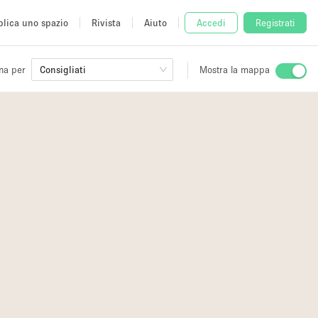
lica uno spazio
Rivista
Aiuto
Accedi
Registrati
na per
Consigliati
Mostra la mappa
io
fè