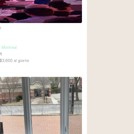
o
n Montreal
ft
$3,600
al giorno