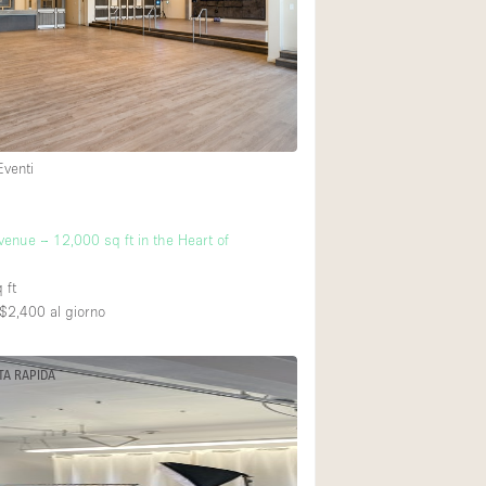
Piano terra su cort
Centro commercial
Di sopra
Eventi
venue – 12,000 sq ft in the Heart of
 ft
$2,400
al giorno
TA RAPIDA