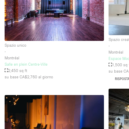
Spazio crea
Spazio unico
∙
∙
Montréal
Montréal
Espace Mod
Salle en plein Centre-Ville
1,500 sq 
2,450 sq ft
su base C
su base CA$2,760
al giorno
RISPOSTA