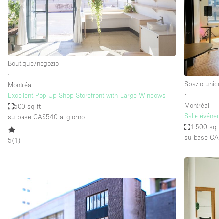
Spazio pubblicitario
Stand / Bancarella
Studio fotografico / riprese
Uffici
Boutique/negozio
∙
Spazio unic
Montréal
Dotazioni dello 
Accesso per disabili
∙
Excellent Pop-Up Shop Storefront with Large Windows
spazio
Montréal
500 sq ft
Animals Friendly
Salle événe
su base CA$540
al giorno
Arredamento
1,500 sq 
su base CA
5
(
1
)
Attaccapanni
Bagni
Banconi
Camere Multiple
Concierge