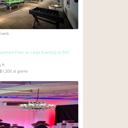
Eventi
rtainment Floor for Large Event(Up to 500
 ft
$1,200
al giorno