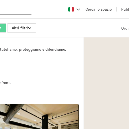
Cerca lo spazio
Pubb
a
Altri filtri
Ordi
Altro
Atelier / Laborator
i tuteliamo, proteggiamo e difendiamo.
Camion
Fiera/festival
Hall
Magazzino
efront.
Ristorante/bar/caf
Sala riunioni
Spazio creativo
Spazio per Eventi