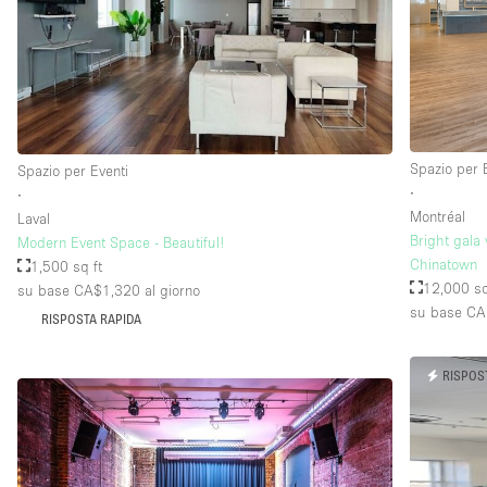
Piano/Accesso
Seminterrato
Piano terra su strada
Terrazza
Spazio per 
Spazio per Eventi
Altro
∙
∙
Montréal
Laval
Bright gala 
Modern Event Space - Beautiful!
Chinatown
1,500 sq ft
12,000 sq
su base CA$1,320
al giorno
su base CA
RISPOSTA RAPIDA
RISPOS