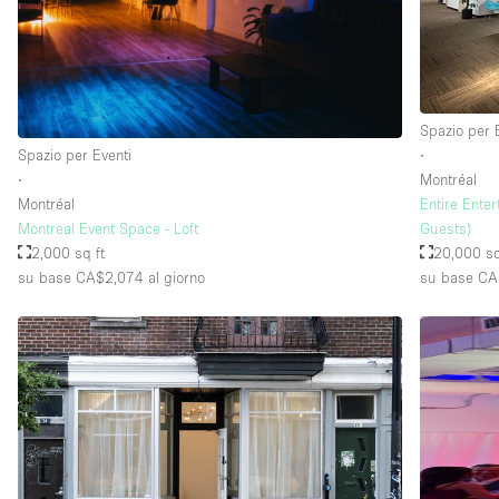
Spazio per 
Spazio per Eventi
∙
∙
Montréal
Montréal
Entire Ente
Montreal Event Space - Loft
Guests)
2,000 sq ft
20,000 sq
su base CA$2,074
al giorno
su base CA