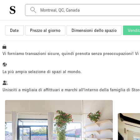
Date
Prezzo al giorno
Dimensioni dello spazio
Vendit
Tipo di spazio
Acquista Condividi
Appartamento/loft
Vi forniamo transazioni sicure, quindi prenota senza preoccupazioni! V
Boutique/negozio
Container
La più ampia selezione di spazi al mondo.
Galleria d'arte
Imbarcazione
Unisciti a migliaia di affittuari e marchi all'interno della famiglia di Stor
Negozio in centro commerciale
Sala conferenze
Salone
Spazio hall