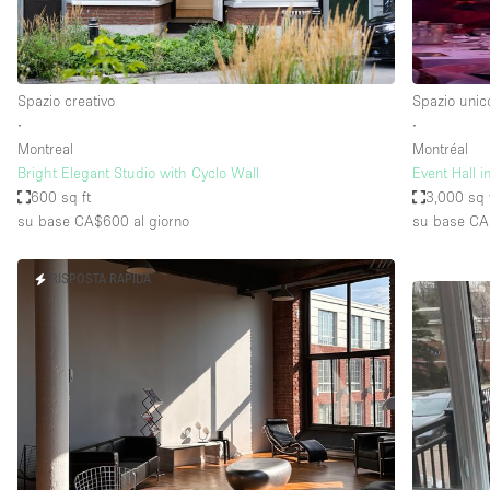
Spazio creativo
Spazio unic
∙
∙
Montreal
Montréal
Bright Elegant Studio with Cyclo Wall
Event Hall i
600 sq ft
3,000 sq 
su base CA$600
al giorno
su base CA
RISPOSTA RAPIDA