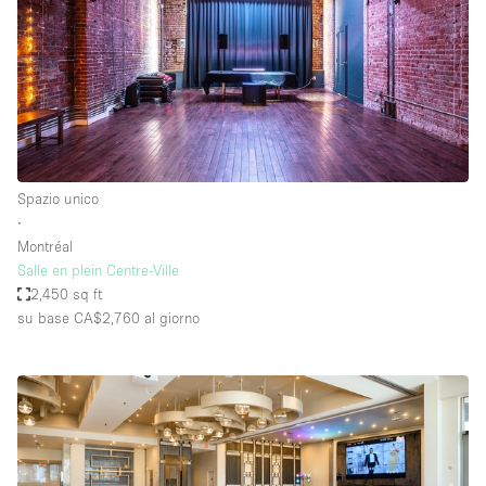
Spazio unico
∙
Montréal
Salle en plein Centre-Ville
2,450 sq ft
su base CA$2,760
al giorno