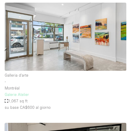
Galleria d'arte
∙
Montréal
Galerie Atelier
1,067 sq ft
su base CA$600
al giorno