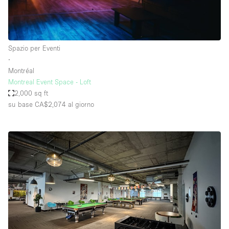
Spazio per Eventi
∙
Montréal
Montreal Event Space - Loft
2,000 sq ft
su base CA$2,074
al giorno