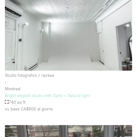
Studio fotografico / riprese
∙
Montreal
Bright elegant studio with Cyclo + Natural light
740 sq ft
su base CA$600
al giorno