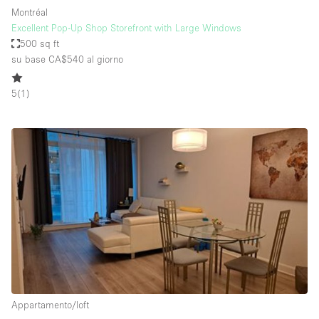
Montréal
Excellent Pop-Up Shop Storefront with Large Windows
500 sq ft
su base CA$540
al giorno
5
(
1
)
Appartamento/loft