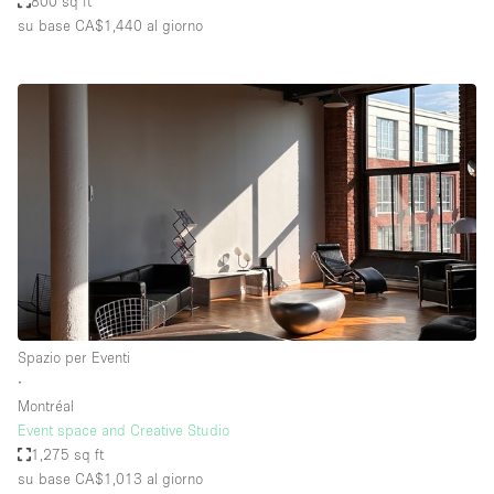
800 sq ft
su base CA$1,440
al giorno
Spazio per Eventi
∙
Montréal
Event space and Creative Studio
1,275 sq ft
su base CA$1,013
al giorno