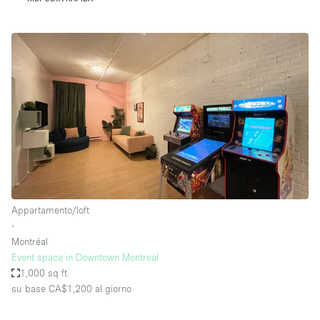
Appartamento/loft
∙
Montréal
Event space in Downtown Montreal
1,000 sq ft
su base CA$1,200
al giorno