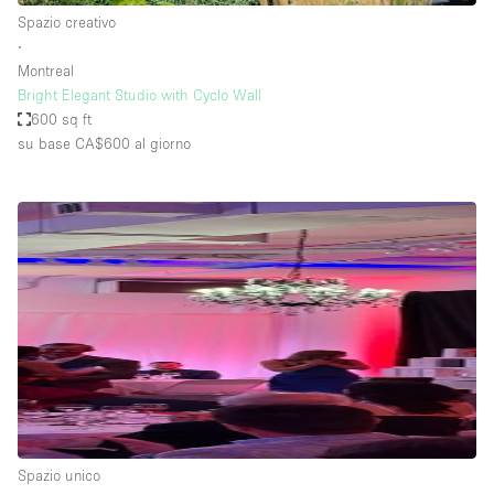
Spazio creativo
∙
Montreal
Bright Elegant Studio with Cyclo Wall
600 sq ft
su base CA$600
al giorno
Spazio unico