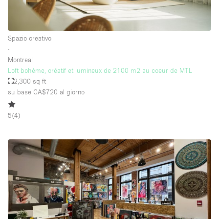
Piano/Accesso
Spazio creativo
∙
Seminterrato
Montreal
Loft bohème, créatif et lumineux de 2100 m2 au coeur de MTL
Piano terra su corte
2,300 sq ft
Piano terra su strada
su base CA$720
al giorno
Centro commerciale
5
(
4
)
Terrazza
Di sopra
Altro