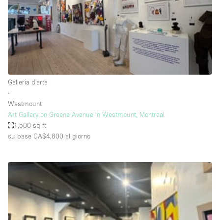
Aria condizionata
Arredamento
Ascensore
Attaccapanni
Galleria d'arte
Attrezzature da ufficio
∙
Bagni
Westmount
Art Gallery on Greene Avenue in Westmount, Montreal
Bagno
1,500 sq ft
Banconi
su base CA$4,800
al giorno
Bar
Camere Multiple
Camerini di prova
Concierge
Cucina