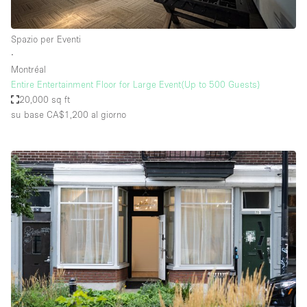
Spazio per Eventi
∙
Montréal
Entire Entertainment Floor for Large Event(Up to 500 Guests)
20,000 sq ft
su base CA$1,200
al giorno