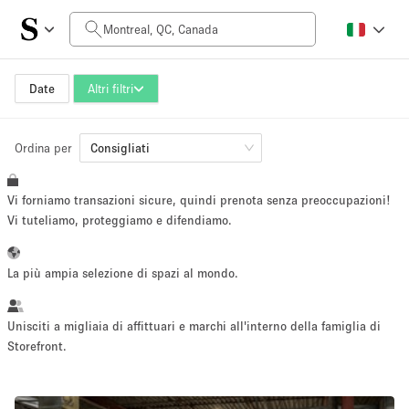
Prezzo al giorno
CA$0
CA$5,000+
Date
Altri filtri
Ordina per
Dimensioni dello spazio
Consigliati
Vi forniamo transazioni sicure, quindi prenota senza preoccupazioni!
100 sq ft
5000+ sq ft
Vi tuteliamo, proteggiamo e difendiamo.
~ 13 persone
~ 650 persone
La più ampia selezione di spazi al mondo.
Tipo di progetto
Unisciti a migliaia di affittuari e marchi all'interno della famiglia di
Storefront.
Evento
Vendita
Showroom
Evento
Cibo
artistico