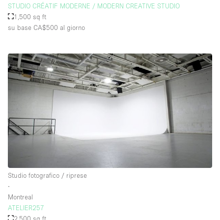
STUDIO CRÉATIF MODERNE / MODERN CREATIVE STUDIO
1,500 sq ft
su base CA$500
al giorno
Studio fotografico / riprese
∙
Montreal
ATELIER257
2,500 sq ft