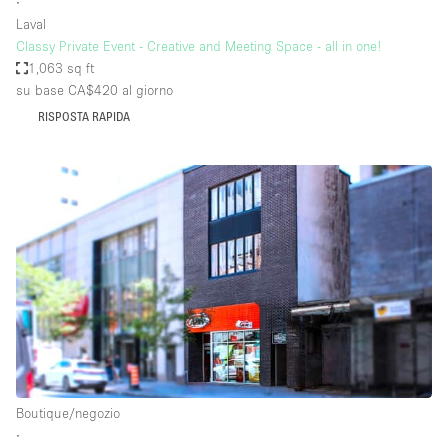
∙
Laval
Classy Private Event - Creative and Meeting Space - all in one!
1,063 sq ft
su base CA$420
al giorno
RISPOSTA RAPIDA
Boutique/negozio
∙