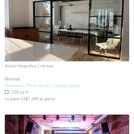
Studio fotografico / riprese
∙
Montréal
Showroom | Photo Studio | Creative space
1,700 sq ft
su base CA$1,200
al giorno