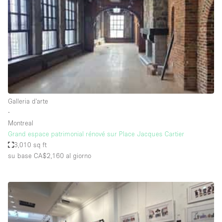
Spazio pubblicitario
Spazio unico
Stand / Bancarella
Stand / Chiosco / Stand
Studio fotografico / riprese
Terrazzo
Galleria d'arte
Uffici
∙
Montreal
Villa / Casa
Grand espace patrimonial rénové sur Place Jacques Cartier
3,010 sq ft
su base CA$2,160
al giorno
Dotazioni dello spazio
Accesso per disabili
Ampia Porta d'Ingresso
Animals Friendly