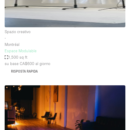
Spazio creativo
∙
Montréal
Espace Modulable
1,500 sq ft
su base CA$600
al giorno
RISPOSTA RAPIDA