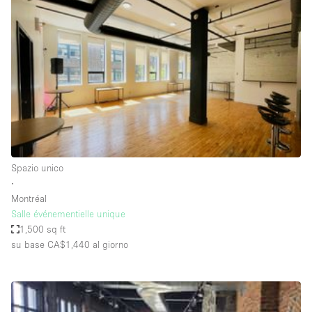
Fiera/festival
Galleria d'arte
Hall
Imbarcazione
Magazzino
Negozio in centro commerciale
Ristorante/bar/caffè
Spazio unico
Sala conferenze
∙
Montréal
Sala riunioni
Salle événementielle unique
Salone
1,500 sq ft
su base CA$1,440
al giorno
Spazio creativo
Spazio hall
Spazio per Eventi