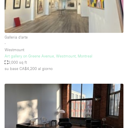
Elettricità
Esposizione di Automobili
Giardino
Galleria d'arte
Illuminazione
∙
Impianto audiovisivo
Westmount
Art gallery on Greene Avenue, Westmount, Montreal
Industriale
2,000 sq ft
Internet
su base CA$4,200
al giorno
Licenza per Liquori
Livello strada
Luce Diurna
Magazzino
Parcheggio privato
Piano terra