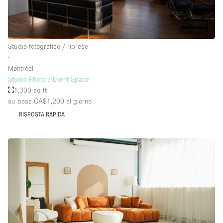
Raw
Riscaldamento
Studio fotografico / riprese
Sistema di sicurezza
∙
Smoking Area
Montréal
Studio Photo / Event Space
Soundproof
1,300 sq ft
su base CA$1,200
al giorno
Spazio living
RISPOSTA RAPIDA
Stile Haussmann
Terrace
Tetto / Terrazza
Vetrina
Vista incredibile
Water Access
Whitebox / Minimal