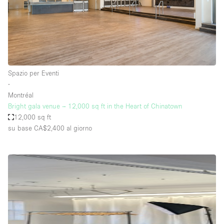
Spazio per Eventi
∙
Montréal
Bright gala venue – 12,000 sq ft in the Heart of Chinatown
12,000 sq ft
su base CA$2,400
al giorno