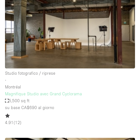
Servizio
Acquista
Conferenza
Meeting
Ufficio
fotografico
Condividi
Tipo di spazio
Acquista Condividi
Studio fotografico / riprese
∙
Altro
Montréal
Appartamento/loft
Magnifique Studio avec Grand Cyclorama
5,500 sq ft
Atelier / Laboratorio
su base CA$690
al giorno
Boutique/negozio
4.91
(
12
)
Camion
Container