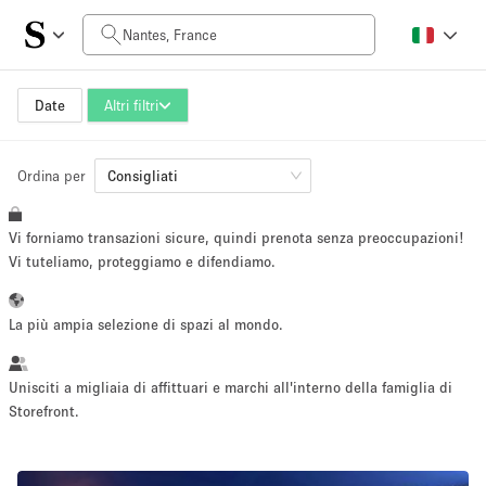
Prezzo al giorno
0€
5.000€+
Date
Altri filtri
Ordina per
Dimensioni dello spazio
Consigliati
Vi forniamo transazioni sicure, quindi prenota senza preoccupazioni!
10 m²
500+ m²
Vi tuteliamo, proteggiamo e difendiamo.
~ 13 persone
~ 650 persone
La più ampia selezione di spazi al mondo.
Tipo di progetto
Unisciti a migliaia di affittuari e marchi all'interno della famiglia di
Storefront.
Evento
Vendita
Showroom
Evento
Cibo
artistico