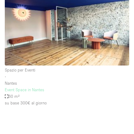
Servizio
Acquista
Conferenza
Meeting
Ufficio
fotografico
Condividi
Tipo di spazio
Acquista Condividi
Spazio per Eventi
∙
Altro
Nantes
Appartamento/loft
Event Space in Nantes
60 m²
Atelier / Laboratorio
su base 300€
al giorno
Boutique/negozio
Camion
Container