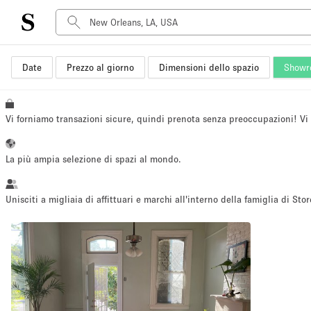
Date
Prezzo al giorno
Dimensioni dello spazio
Showr
Tipo di spazio
Acquista Condividi
Appartamento/loft
Vi forniamo transazioni sicure, quindi prenota senza preoccupazioni! V
Boutique/negozio
Container
La più ampia selezione di spazi al mondo.
Galleria d'arte
Imbarcazione
Unisciti a migliaia di affittuari e marchi all'interno della famiglia di Stor
Negozio in centro commerciale
Sala conferenze
Salone
Spazio hall