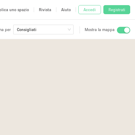
lica uno spazio
Rivista
Aiuto
Accedi
Registrati
na per
Consigliati
Mostra la mappa
io
fè