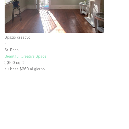
Spazio pubblicitario
Stand / Bancarella
Studio fotografico / riprese
Uffici
Spazio creativo
∙
St. Roch
Dotazioni dello 
Accesso per disabili
Beautiful Creative Space
spazio
600 sq ft
Animals Friendly
su base $360
al giorno
Arredamento
Attaccapanni
Bagni
Banconi
Camere Multiple
Concierge