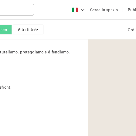
Cerca lo spazio
Pubb
oom
Altri filtri
Ordi
Altro
Atelier / Laborator
i tuteliamo, proteggiamo e difendiamo.
Camion
Fiera/festival
Hall
Magazzino
efront.
Ristorante/bar/caf
Sala riunioni
Spazio creativo
Spazio per Eventi